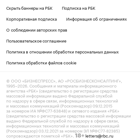
Скрыть баннеры на РБК
Подписка на РБК
Корпоративная подписка
Информация об ограничениях
О соблюдении авторских прав
Пользовательское соглашение
Политика в отношении обработки персональных данных
Политика обработки файлов cookie
© ООО «БИЗНЕСПРЕСС», АО «РОСБИЗНЕСКОНСАЛТИНГ»,
1995–2026
. Сообщения и материалы информационного
агентства «РБК» (свидетельство о регистрации средства
массовой информации выдано Федеральной службой
по надзору в сфере связи, информационных технологий
и массовых коммуникаций (Роскомнадзор) 09.12.2015
за номером ИА №ФС77-63848) и сетевого издания «РБК»
(свидетельство о регистрации средства массовой информации
выдано Федеральной службой по надзору в сфере связи,
информационных технологий и массовых коммуникаций
(Роскомнадзор) 03.12.2021 за номером ЭЛ №ФС77-82385)
сопровождаются пометкой «РБК».
letters@rbc.ru
18+