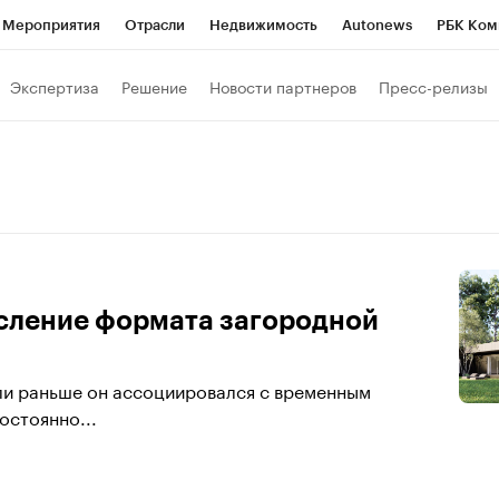
Мероприятия
Отрасли
Недвижимость
Autonews
РБК Ком
 РБК
РБК Образование
РБК Курсы
РБК Life
Тренды
Виз
Экспертиза
Решение
Новости партнеров
Пресс-релизы
ь
Крипто
РБК Бизнес-среда
Дискуссионный клуб
Исследо
зета
Спецпроекты СПб
Конференции СПб
Спецпроекты
кономика
Бизнес
Технологии и медиа
Финансы
Рынок на
сление формата загородной
сли раньше он ассоциировался с временным
остоянно...