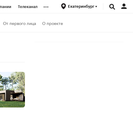
...
Екатеринбург
пании
Телеканал
ионеры
От первого лица
О проекте
вания
личной валюты