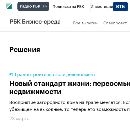
Подписка на РБК
Инвестиции
РБК Вино
Спорт
Школа управления
Все выпуски
Спецпроект
Национальные проекты
Город
Стил
Кредитные рейтинги
Франшизы
Га
Решения
Проверка контрагентов
Политика
Э
#1 Градостроительство и девелопмент
Новый стандарт жизни: переосмы
недвижимости
Восприятие загородного дома на Урале меняется. Е
убежищем на выходные, то теперь это возможность п
23 марта