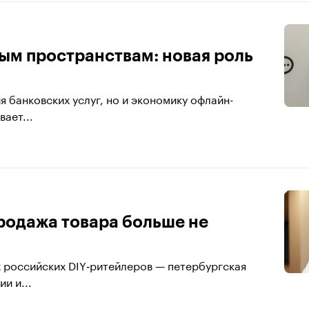
ым пространствам: новая роль
 банковских услуг, но и экономику офлайн-
ает...
продажа товара больше не
х российских DIY‑ритейлеров — петербургская
и и...