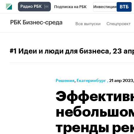
Подписка на РБК
Инвестиции
РБК Вино
Спорт
Школа управления
Все выпуски
Спецпроект
Национальные проекты
Город
Стил
Кредитные рейтинги
Франшизы
Га
#1 Идеи и люди для бизнеса
, 23 а
Проверка контрагентов
Политика
Э
Решения
⁠,
Екатеринбург
,
21 апр 2023,
Эффективн
небольшом
тренды ре