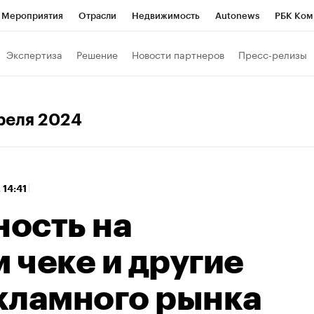
Мероприятия
Отрасли
Недвижимость
Autonews
РБК Ком
 РБК
РБК Образование
РБК Курсы
РБК Life
Тренды
Виз
Экспертиза
Решение
Новости партнеров
Пресс-релизы
ь
Крипто
РБК Бизнес-среда
Дискуссионный клуб
Исследо
зета
Спецпроекты СПб
Конференции СПб
Спецпроекты
преля 2024
кономика
Бизнес
Технологии и медиа
Финансы
Рынок на
 14:41
ость на
 чеке и другие
кламного рынка