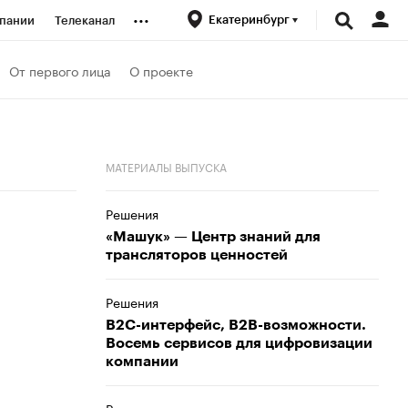
...
Екатеринбург
пании
Телеканал
ионеры
От первого лица
О проекте
вания
МАТЕРИАЛЫ ВЫПУСКА
личной валюты
Решения
«Машук» — Центр знаний для
трансляторов ценностей
Решения
В2С-интерфейс, В2В-возможности.
Восемь сервисов для цифровизации
компании