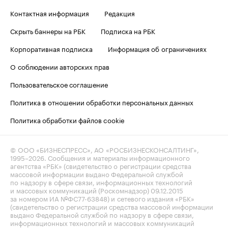
Контактная информация
Редакция
Скрыть баннеры на РБК
Подписка на РБК
Корпоративная подписка
Информация об ограничениях
О соблюдении авторских прав
Пользовательское соглашение
Политика в отношении обработки персональных данных
Политика обработки файлов cookie
© ООО «БИЗНЕСПРЕСС», АО «РОСБИЗНЕСКОНСАЛТИНГ»,
1995–2026
. Сообщения и материалы информационного
агентства «РБК» (свидетельство о регистрации средства
массовой информации выдано Федеральной службой
по надзору в сфере связи, информационных технологий
и массовых коммуникаций (Роскомнадзор) 09.12.2015
за номером ИА №ФС77-63848) и сетевого издания «РБК»
(свидетельство о регистрации средства массовой информации
выдано Федеральной службой по надзору в сфере связи,
информационных технологий и массовых коммуникаций