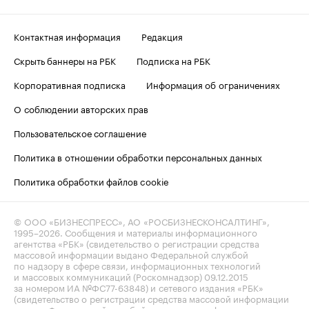
Контактная информация
Редакция
Скрыть баннеры на РБК
Подписка на РБК
Корпоративная подписка
Информация об ограничениях
О соблюдении авторских прав
Пользовательское соглашение
Политика в отношении обработки персональных данных
Политика обработки файлов cookie
© ООО «БИЗНЕСПРЕСС», АО «РОСБИЗНЕСКОНСАЛТИНГ»,
1995–2026
. Сообщения и материалы информационного
агентства «РБК» (свидетельство о регистрации средства
массовой информации выдано Федеральной службой
по надзору в сфере связи, информационных технологий
и массовых коммуникаций (Роскомнадзор) 09.12.2015
за номером ИА №ФС77-63848) и сетевого издания «РБК»
(свидетельство о регистрации средства массовой информации
выдано Федеральной службой по надзору в сфере связи,