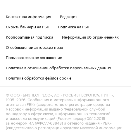
Контактная информация
Редакция
Скрыть баннеры на РБК
Подписка на РБК
Корпоративная подписка
Информация об ограничениях
О соблюдении авторских прав
Пользовательское соглашение
Политика в отношении обработки персональных данных
Политика обработки файлов cookie
© ООО «БИЗНЕСПРЕСС», АО «РОСБИЗНЕСКОНСАЛТИНГ»,
1995–2026
. Сообщения и материалы информационного
агентства «РБК» (свидетельство о регистрации средства
массовой информации выдано Федеральной службой
по надзору в сфере связи, информационных технологий
и массовых коммуникаций (Роскомнадзор) 09.12.2015
за номером ИА №ФС77-63848) и сетевого издания «РБК»
(свидетельство о регистрации средства массовой информации