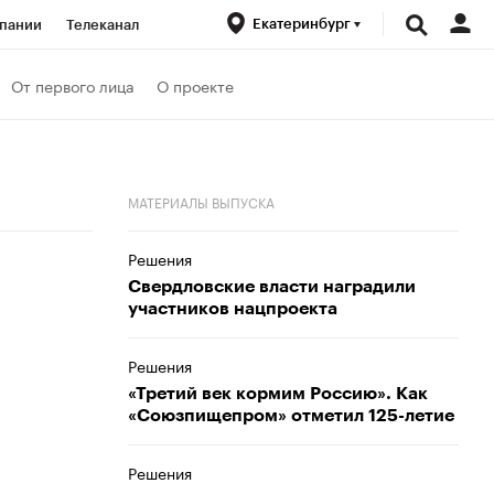
Екатеринбург
пании
Телеканал
ионеры
От первого лица
О проекте
вания
Проверка контрагентов
МАТЕРИАЛЫ ВЫПУСКА
Решения
Свердловские власти наградили
участников нацпроекта
Решения
«Третий век кормим Россию». Как
«Союзпищепром» отметил 125-летие
Решения