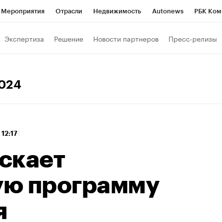
Мероприятия
Отрасли
Недвижимость
Autonews
РБК Ком
 РБК
РБК Образование
РБК Курсы
РБК Life
Тренды
Виз
Экспертиза
Решение
Новости партнеров
Пресс-релизы
ь
Крипто
РБК Бизнес-среда
Дискуссионный клуб
Исследо
зета
Спецпроекты СПб
Конференции СПб
Спецпроекты
2024
хнологии и медиа
Финансы
Рынок наличной валюты
 12:17
скает
ую программу
я