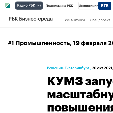
Подписка на РБК
Инвестиции
РБК Вино
Спорт
Школа управления
Все выпуски
Спецпроект
Национальные проекты
Город
Стил
Кредитные рейтинги
Франшизы
Га
#1 Промышленность
, 19 февраля 
Политика
Экономика
Бизнес
Те
Решения
⁠,
Екатеринбург
,
29 окт 2021,
КУМЗ запу
масштабн
повышени