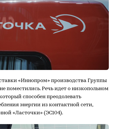
ыставки «Иннопром» производства Группы
не поместились. Речь идет о низкопольном
 который способен преодолевать
ебления энергии из контактной сети,
нной «Ласточки» (ЭС104).