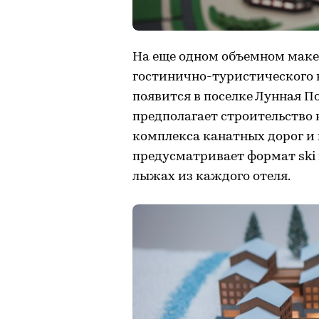
На еще одном объемном маке
гостинично-туристического 
появится в поселке Лунная П
предполагает строительство н
комплекса канатных дорог и 
предусматривает формат ski 
лыжах из каждого отеля.