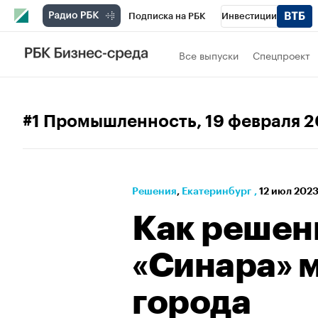
Подписка на РБК
Инвестиции
РБК Вино
Спорт
Школа управления
Все выпуски
Спецпроект
Национальные проекты
Город
Стил
Кредитные рейтинги
Франшизы
Га
#1 Промышленность
, 19 февраля 
Политика
Экономика
Бизнес
Те
Решения
⁠,
Екатеринбург
,
12 июл 2023
Как решен
«Синара» 
города