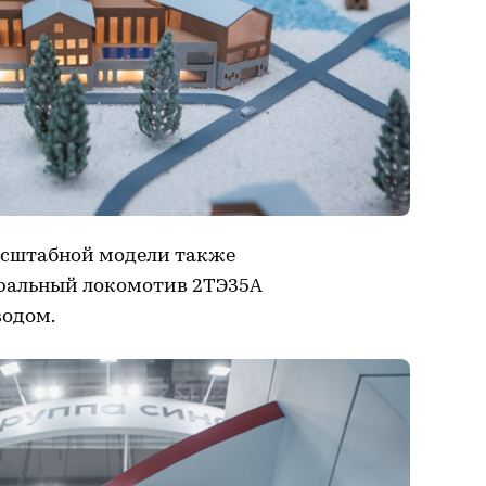
масштабной модели также
ральный локомотив 2ТЭ35А
водом.