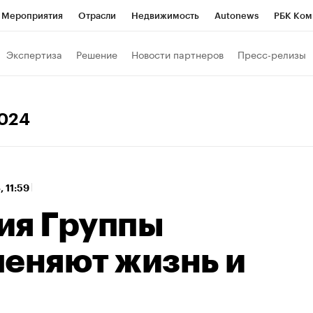
Мероприятия
Отрасли
Недвижимость
Autonews
РБК Ком
 РБК
РБК Образование
РБК Курсы
РБК Life
Тренды
Виз
Экспертиза
Решение
Новости партнеров
Пресс-релизы
ь
Крипто
РБК Бизнес-среда
Дискуссионный клуб
Исследо
зета
Спецпроекты СПб
Конференции СПб
Спецпроекты
2024
хнологии и медиа
Финансы
Рынок наличной валюты
, 11:59
ия Группы
меняют жизнь и