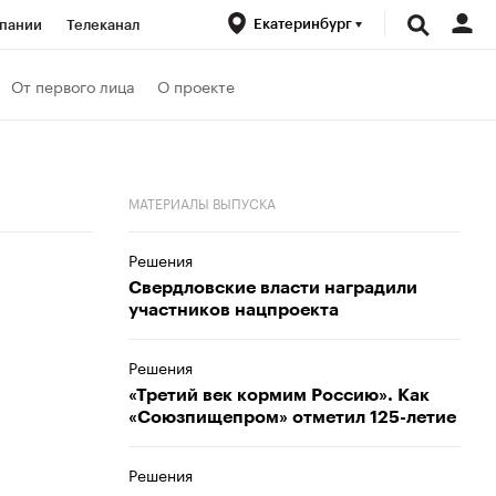
Екатеринбург
пании
Телеканал
ионеры
От первого лица
О проекте
вания
Проверка контрагентов
МАТЕРИАЛЫ ВЫПУСКА
Решения
Свердловские власти наградили
участников нацпроекта
Решения
«Третий век кормим Россию». Как
«Союзпищепром» отметил 125-летие
Решения