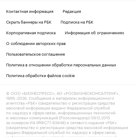
Контактная информация
Редакция
Скрыть баннеры на РБК
Подписка на РБК
Корпоративная подписка
Информация об ограничениях
О соблюдении авторских прав
Пользовательское соглашение
Политика в отношении обработки персональных данных
Политика обработки файлов cookie
© ООО «БИЗНЕСПРЕСС», АО «РОСБИЗНЕСКОНСАЛТИНГ»,
1995–2026
. Сообщения и материалы информационного
агентства «РБК» (свидетельство о регистрации средства
массовой информации выдано Федеральной службой
по надзору в сфере связи, информационных технологий
и массовых коммуникаций (Роскомнадзор) 09.12.2015
за номером ИА №ФС77-63848) и сетевого издания «РБК»
(свидетельство о регистрации средства массовой информации
выдано Федеральной службой по надзору в сфере связи,
информационных технологий и массовых коммуникаций