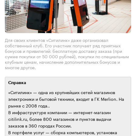
Для своих клиентов «Ситилинк» даже организовал
собственный клуб. Его участник получает ряд приятных
бонусов и привилегий: бесплатную доставку заказа (при
сумме покупки от 50 000 рублей), покупки по специальным
клубным ценам, начисление дополнительных бонусов и
многое другое.
Справка
«Ситилинк» — одна из крупнейших сетей магазинов
электроники и бытовой техники, входит в ГК Merlion. На
рынке с 2008 года..
В инфраструктуре компании — интернет-магазин
citilink.ru, более 800 магазинов и пунктов выдачи
заказов в 360 городах России.
В портфеле услуг — сборка компьютеров, установка