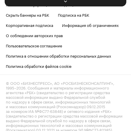
Контактная информация
Редакция
Скрыть баннеры на РБК
Подписка на РБК
Корпоративная подписка
Информация об ограничениях
О соблюдении авторских прав
Пользовательское соглашение
Политика в отношении обработки персональных данных
Политика обработки файлов cookie
© ООО «БИЗНЕСПРЕСС», АО «РОСБИЗНЕСКОНСАЛТИНГ»,
1995–2026
. Сообщения и материалы информационного
агентства «РБК» (свидетельство о регистрации средства
массовой информации выдано Федеральной службой
по надзору в сфере связи, информационных технологий
и массовых коммуникаций (Роскомнадзор) 09.12.2015
за номером ИА №ФС77-63848) и сетевого издания «РБК»
(свидетельство о регистрации средства массовой информации
выдано Федеральной службой по надзору в сфере связи,
информационных технологий и массовых коммуникаций
(Роскомнадзор) 03.12.2021 за номером ЭЛ №ФС77-82385)