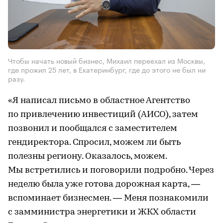
Чтобы начать новый бизнес, Михаил переехал из Москвы,
где прожил 25 лет, в Екатеринбург, где до этого не был ни
разу.
«Я написал письмо в областное Агентство
по привлечению инвестиций (АИСО), затем
позвонил и пообщался с заместителем
гендиректора. Спросил, можем ли быть
полезны региону. Оказалось, можем.
Мы встретились и поговорили подробно. Через
неделю была уже готова дорожная карта, —
вспоминает бизнесмен. — Меня познакомили
с замминистра энергетики и ЖКХ области