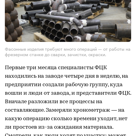
Фасонные изделия требуют много операций — от работы на
фрезерном станке до сварки, зачистки, окраски.
Первые три месяца специалисты ФЦК
находились на заводе четыре дня в неделю, на
предприятии создали рабочую группу, куда
вошли и люди от завода, и представители ФЦК.
Вначале разложили все процессы на
составляющие. Замеряли хронометраж — на
какую операцию сколько времени уходит, нет
ли простоев из-за ожидания материала.
Смотрели, как люди ходят по участку: может,