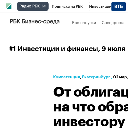
Подписка на РБК
Инвестиции
РБК Вино
Спорт
Школа управления
Все выпуски
Спецпроект
Национальные проекты
Город
Стил
Кредитные рейтинги
Франшизы
Га
#1 Инвестиции и финансы
, 9 июля
Проверка контрагентов
Политика
Э
Компетенция
⁠,
Екатеринбург
,
02 мар,
От облигац
на что обр
инвестору 