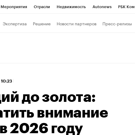
Мероприятия
Отрасли
Недвижимость
Autonews
РБК Ком
 РБК
РБК Образование
РБК Курсы
РБК Life
Тренды
Виз
Экспертиза
Решение
Новости партнеров
Пресс-релизы
ь
Крипто
РБК Бизнес-среда
Дискуссионный клуб
Исследо
зета
Спецпроекты СПб
Конференции СПб
Спецпроекты
кономика
Бизнес
Технологии и медиа
Финансы
Рынок на
 10:23
ий до золота:
атить внимание
в 2026 году