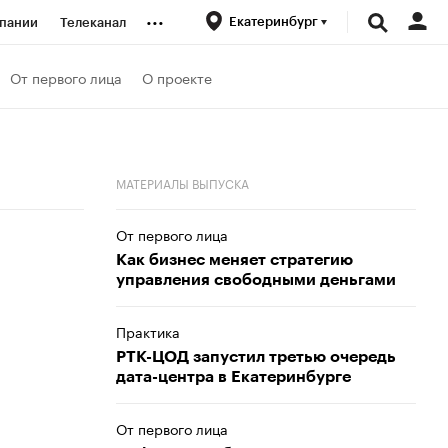
...
Екатеринбург
пании
Телеканал
ионеры
От первого лица
О проекте
вания
МАТЕРИАЛЫ ВЫПУСКА
личной валюты
От первого лица
Как бизнес меняет стратегию
управления свободными деньгами
Практика
РТК-ЦОД запустил третью очередь
дата-центра в Екатеринбурге
От первого лица