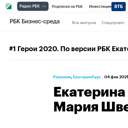
Подписка на РБК
Инвестиции
РБК Вино
Спорт
Школа управления
Все выпуски
Спецпроект
Национальные проекты
Город
Стил
Кредитные рейтинги
Франшизы
Га
#1 Герои 2020. По версии РБК Ека
Проверка контрагентов
Политика
Э
Решения
⁠,
Екатеринбург
,
04 фев 2021
Екатерина
Мария Шв