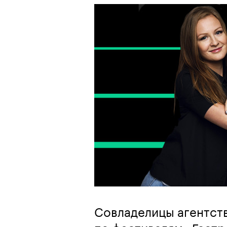
Совладелицы агентств
по фестивалям «Гастр