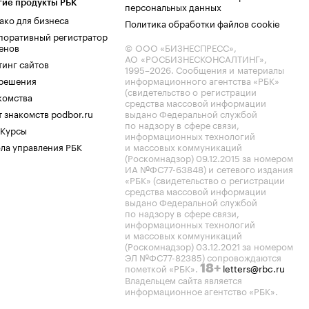
гие продукты РБК
персональных данных
ако для бизнеса
Политика обработки файлов cookie
поративный регистратор
енов
© ООО «БИЗНЕСПРЕСС»,
АО «РОСБИЗНЕСКОНСАЛТИНГ»,
тинг сайтов
1995–2026
. Сообщения и материалы
.решения
информационного агентства «РБК»
(свидетельство о регистрации
комства
средства массовой информации
 знакомств podbor.ru
выдано Федеральной службой
по надзору в сфере связи,
 Курсы
информационных технологий
ла управления РБК
и массовых коммуникаций
(Роскомнадзор) 09.12.2015 за номером
ИА №ФС77-63848) и сетевого издания
«РБК» (свидетельство о регистрации
средства массовой информации
выдано Федеральной службой
по надзору в сфере связи,
информационных технологий
и массовых коммуникаций
(Роскомнадзор) 03.12.2021 за номером
ЭЛ №ФС77-82385) сопровождаются
пометкой «РБК».
letters@rbc.ru
18+
Владельцем сайта является
информационное агентство «РБК».