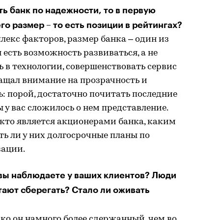
ть банк по надежности, то в первую
го размер – то есть позиции в рейтингах?
екс факторов, размер банка – один из
я есть возможность развиваться, а не
 в технологии, совершенствовать сервис
ращал внимание на прозрачность и
 порой, достаточно почитать последние
ы у вас сложилось о нем представление.
 кто является акционерами банка, каким
ть ли у них долгосрочные планы по
зации.
 вы наблюдаете у ваших клиентов? Люди
ают сберегать? Стало ли оживать
ако он намного более сдержанный, чем во