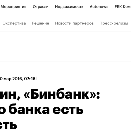
Мероприятия
Отрасли
Недвижимость
Autonews
РБК Ком
 РБК
РБК Образование
РБК Курсы
РБК Life
Тренды
Виз
Экспертиза
Решение
Новости партнеров
Пресс-релизы
ь
Крипто
РБК Бизнес-среда
Дискуссионный клуб
Исследо
зета
Спецпроекты СПб
Конференции СПб
Спецпроекты
кономика
Бизнес
Технологии и медиа
Финансы
Рынок на
0 мар 2016, 07:48
ин, «Бинбанк»:
о банка есть
сть