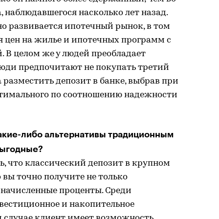
, наблюдавшегося насколько лет назад.
о развивается ипотечный рынок, в том
ня цен на жилье и ипотечных программ с
 В целом же у людей преобладает
Люди предпочитают не покупать третий
а разместить депозит в банке, выбрав при
птимального по соотношению надежности
какие-либо альтернативы традиционным
выгодные?
ть, что классический депозит в крупном
о вы точно получите не только
 начисленные проценты. Среди
нвестиционное и накопительное
м случае клиент имеет возможность