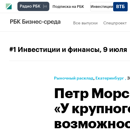
Подписка на РБК
Инвестиции
РБК Вино
Спорт
Школа управления
Все выпуски
Спецпроект
Национальные проекты
Город
Стил
Кредитные рейтинги
Франшизы
Га
#1 Инвестиции и финансы
, 9 июля
Проверка контрагентов
Политика
Э
Рыночный расклад
⁠,
Екатеринбург
,
3
Петр Морс
«У крупног
возможно