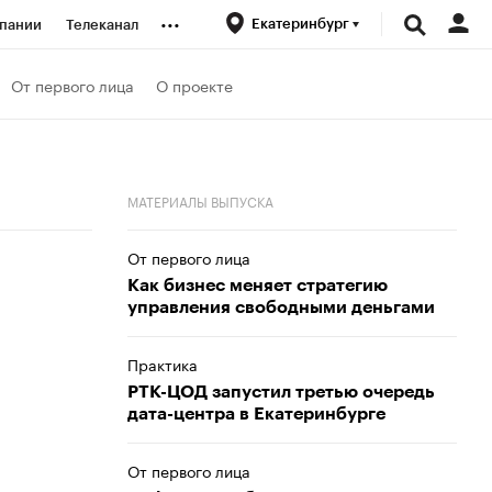
...
Екатеринбург
пании
Телеканал
ионеры
От первого лица
О проекте
вания
МАТЕРИАЛЫ ВЫПУСКА
личной валюты
От первого лица
Как бизнес меняет стратегию
управления свободными деньгами
Практика
РТК-ЦОД запустил третью очередь
дата-центра в Екатеринбурге
От первого лица