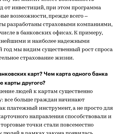
д от инвестиций, при этом программа
ные возможности, прежде всего –
кты разработаны страховыми компаниями,
числе в банковских офисах. К примеру,
упнейшими и наиболее надежными
й год мы видим существенный рост спроса
тельное страхование жизни.
анковских карт? Чем карта одного банка
е карты другого?
ошение людей к картам существенно
у: все больше граждан начинают
ак платежный инструмент, а не просто для
карточного направления способствовали и
 торговые точки стали повсеместно
 у людей в рамках закона появилась