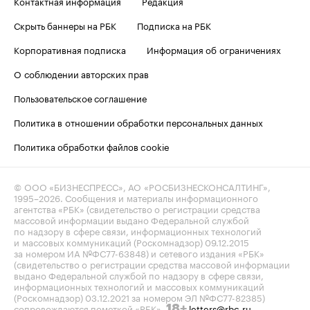
Контактная информация
Редакция
Скрыть баннеры на РБК
Подписка на РБК
Корпоративная подписка
Информация об ограничениях
О соблюдении авторских прав
Пользовательское соглашение
Политика в отношении обработки персональных данных
Политика обработки файлов cookie
© ООО «БИЗНЕСПРЕСС», АО «РОСБИЗНЕСКОНСАЛТИНГ»,
1995–2026
. Сообщения и материалы информационного
агентства «РБК» (свидетельство о регистрации средства
массовой информации выдано Федеральной службой
по надзору в сфере связи, информационных технологий
и массовых коммуникаций (Роскомнадзор) 09.12.2015
за номером ИА №ФС77-63848) и сетевого издания «РБК»
(свидетельство о регистрации средства массовой информации
выдано Федеральной службой по надзору в сфере связи,
информационных технологий и массовых коммуникаций
(Роскомнадзор) 03.12.2021 за номером ЭЛ №ФС77-82385)
сопровождаются пометкой «РБК».
letters@rbc.ru
18+