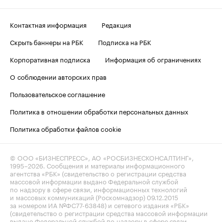
Контактная информация
Редакция
Скрыть баннеры на РБК
Подписка на РБК
Корпоративная подписка
Информация об ограничениях
О соблюдении авторских прав
Пользовательское соглашение
Политика в отношении обработки персональных данных
Политика обработки файлов cookie
© ООО «БИЗНЕСПРЕСС», АО «РОСБИЗНЕСКОНСАЛТИНГ»,
1995–2026
. Сообщения и материалы информационного
агентства «РБК» (свидетельство о регистрации средства
массовой информации выдано Федеральной службой
по надзору в сфере связи, информационных технологий
и массовых коммуникаций (Роскомнадзор) 09.12.2015
за номером ИА №ФС77-63848) и сетевого издания «РБК»
(свидетельство о регистрации средства массовой информации
выдано Федеральной службой по надзору в сфере связи,