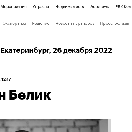
Мероприятия
Отрасли
Недвижимость
Autonews
РБК Ком
 РБК
РБК Образование
РБК Курсы
РБК Life
Тренды
Виз
Экспертиза
Решение
Новости партнеров
Пресс-релизы
ь
Крипто
РБК Бизнес-среда
Дискуссионный клуб
Исследо
зета
Спецпроекты СПб
Конференции СПб
Спецпроекты
К Екатеринбург
, 26 декабря 2022
кономика
Бизнес
Технологии и медиа
Финансы
Рынок на
 12:17
н Белик