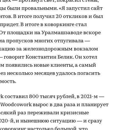
цех — протянул свет, покрасил стены,
цы были провальными. «Я запустил сайт
нтов. В итоге получил 20 откликов и был
 придет. В итоге в коворкинге стал
 От площадки на Уралмашзаводе вскоре
ма пропусков многих отпугивала —
окацию за железнодорожным вокзалом
 говорит Константин Белик. Он хотел
нем появились новые клиенты, а самый
рез несколько месяцев удалось погасить
мость.
k составил 800 тысяч рублей, в 2021-м —
 Woodcowork вырос в два раза и планирует
 всякий раз переживали кризисные
20-й, и нынешнюю ситуацию — и сразу
 коворкинг настолько большой, что