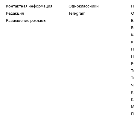
Контактная информация
Одноклассники
Н
Редакция
Telegram
О
Размещение рекламы
Б
В
К
К
Н
П
Р
Т
Т
Ч
К
К
М
П