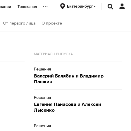
...
Екатеринбург
пании
Телеканал
ионеры
От первого лица
О проекте
вания
МАТЕРИАЛЫ ВЫПУСКА
личной валюты
Решения
Валерий Балябин и Владимир
Пашкин
Решения
Евгения Панасова и Алексей
Лысенко
Решения