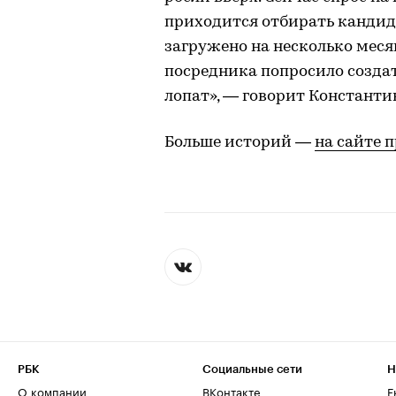
приходится отбирать кандида
загружено на несколько меся
посредника попросило создат
лопат», — говорит Константи
Больше историй —
на сайте 
РБК
Социальные сети
Н
О компании
ВКонтакте
Е