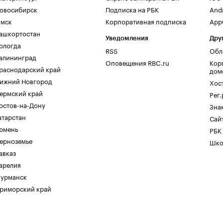
овосибирск
Подписка на РБК
And
мск
Корпоративная подписка
AppG
ашкортостан
Уведомления
Дру
ологда
RSS
Обл
алининград
Оповещения RBC.ru
Кор
раснодарский край
дом
ижний Новгород
Хос
ермский край
Рег
остов-на-Дону
Зна
атарстан
Сайт
юмень
РБК
ерноземье
Шко
авказ
арелия
урманск
риморский край