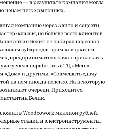
омещение — в результате компания могла
по ценам ниже рыночных.
игал компанию через Авито и соцсети,
стер-классы, но больше всего клиентов
Константин Белик не набирал персонал
ть заказы субарендаторам коворкинга.
мах, предприниматель начал привлекать
уже успела поработать с ТЦ «Мега»,
м «Дом» и другими. «Совмещать сдачу
той на нем иногда нелегко. На некоторую
и возникают очереди. Приходится
Константин Белик.
вложил в Woodcowork миллион рублей.
толярные станки и электроинструменты,