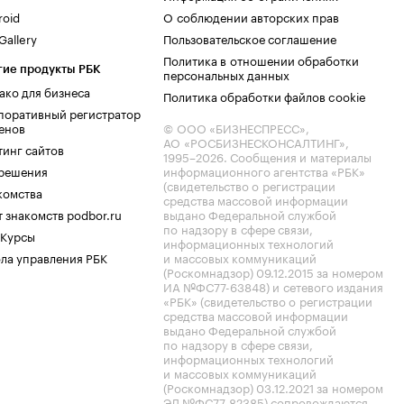
roid
О соблюдении авторских прав
allery
Пользовательское соглашение
Политика в отношении обработки
гие продукты РБК
персональных данных
ако для бизнеса
Политика обработки файлов cookie
поративный регистратор
енов
© ООО «БИЗНЕСПРЕСС»,
АО «РОСБИЗНЕСКОНСАЛТИНГ»,
тинг сайтов
1995–2026
. Сообщения и материалы
.решения
информационного агентства «РБК»
(свидетельство о регистрации
комства
средства массовой информации
 знакомств podbor.ru
выдано Федеральной службой
по надзору в сфере связи,
 Курсы
информационных технологий
ла управления РБК
и массовых коммуникаций
(Роскомнадзор) 09.12.2015 за номером
ИА №ФС77-63848) и сетевого издания
«РБК» (свидетельство о регистрации
средства массовой информации
выдано Федеральной службой
по надзору в сфере связи,
информационных технологий
и массовых коммуникаций
(Роскомнадзор) 03.12.2021 за номером
ЭЛ №ФС77-82385) сопровождаются