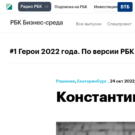
Подписка на РБК
Инвестиции
РБК Вино
Спорт
Школа управления
Все выпуски
Спецпроект
Национальные проекты
Город
Стил
Кредитные рейтинги
Франшизы
Га
#1 Герои 2022 года. По версии РБ
Проверка контрагентов
Политика
Э
Решения
⁠,
Екатеринбург
,
24 окт 2022,
Константи