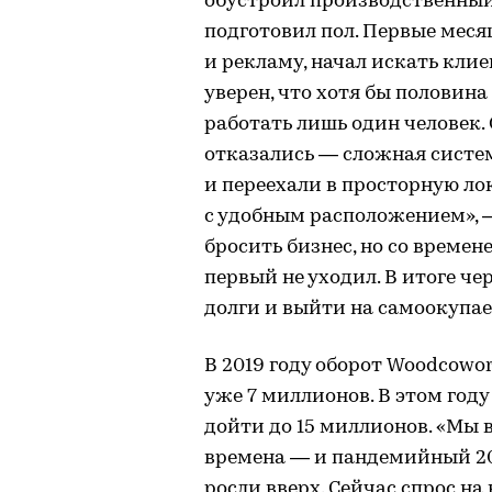
обустроил производственный 
подготовил пол. Первые меся
и рекламу, начал искать клие
уверен, что хотя бы половина
работать лишь один человек.
отказались — сложная систе
и переехали в просторную л
с удобным расположением», —
бросить бизнес, но со време
первый не уходил. В итоге че
долги и выйти на самоокупае
В 2019 году оборот Woodcowor
уже 7 миллионов. В этом году
дойти до 15 миллионов. «Мы
времена — и пандемийный 20
росли вверх. Сейчас спрос на