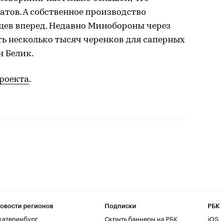
тов. А собственное производство
цев вперед. Недавно Минобороны через
ь несколько тысяч черенков для саперных
н Белик.
проекта
.
овости регионов
Подписки
РБК
катеринбург
Скрыть баннеры на РБК
iOS