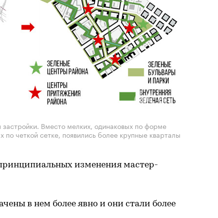
 застройки. Вместо мелких, одинаковых по форме
 по четкой сетке, появились более крупные кварталы
, принципиальных изменения мастер-
чены в нем более явно и они стали более