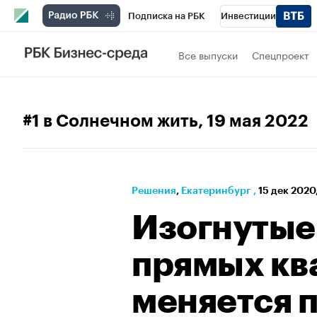
Подписка на РБК
Инвестиции
РБК Вино
Спорт
Школа управления
Все выпуски
Спецпроект
Национальные проекты
Город
Стил
Кредитные рейтинги
Франшизы
Га
#1 в Солнечном жить
, 19 мая 2022
Политика
Экономика
Бизнес
Те
Решения
⁠,
Екатеринбург
,
15 дек 2020
Изогнутые
прямых ква
меняется 