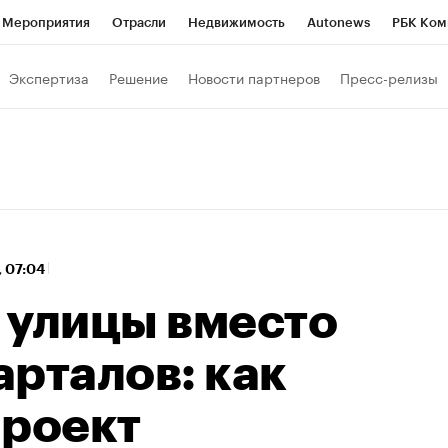
Мероприятия
Отрасли
Недвижимость
Autonews
РБК Ком
 РБК
РБК Образование
РБК Курсы
РБК Life
Тренды
Виз
Экспертиза
Решение
Новости партнеров
Пресс-релизы
ь
Крипто
РБК Бизнес-среда
Дискуссионный клуб
Исследо
зета
Спецпроекты СПб
Конференции СПб
Спецпроекты
хнологии и медиа
Финансы
Рынок наличной валюты
, 07:04
 улицы вместо
рталов: как
проект