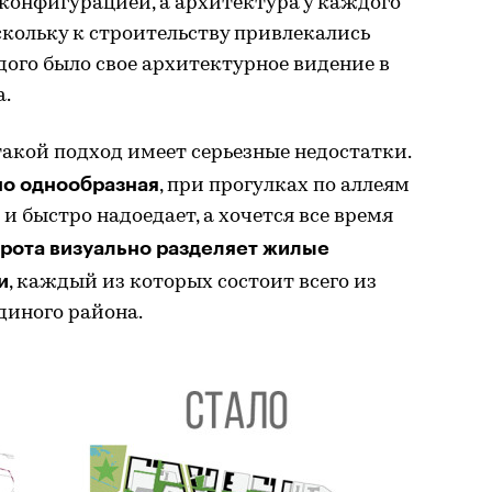
 конфигурацией, а архитектура у каждого
оскольку к строительству привлекались
ого было свое архитектурное видение в
а.
такой подход имеет серьезные недостатки.
но однообразная
, при прогулках по аллеям
и быстро надоедает, а хочется все время
трота визуально разделяет жилые
и
, каждый из которых состоит всего из
диного района.