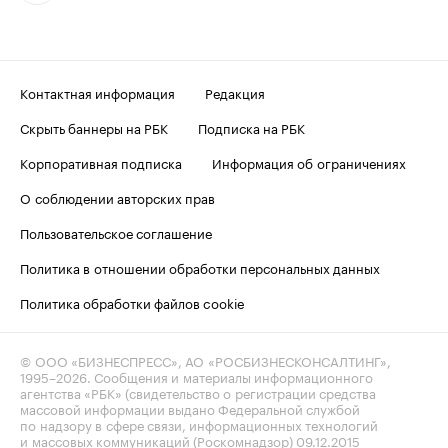
Контактная информация
Редакция
Скрыть баннеры на РБК
Подписка на РБК
Корпоративная подписка
Информация об ограничениях
О соблюдении авторских прав
Пользовательское соглашение
Политика в отношении обработки персональных данных
Политика обработки файлов cookie
© ООО «БИЗНЕСПРЕСС», АО «РОСБИЗНЕСКОНСАЛТИНГ»,
1995–2026
. Сообщения и материалы информационного
агентства «РБК» (свидетельство о регистрации средства
массовой информации выдано Федеральной службой
по надзору в сфере связи, информационных технологий
и массовых коммуникаций (Роскомнадзор) 09.12.2015