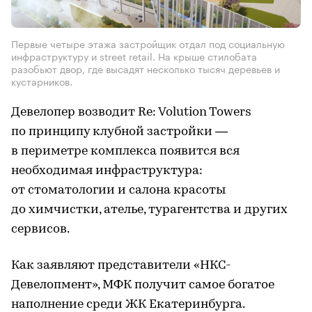
Первые четыре этажа застройщик отдал под социальную
инфраструктуру и street retail. На крыше стилобата
разобьют двор, где высадят несколько тысяч деревьев и
кустарников.
Девелопер возводит Re: Volution Towers
по принципу клубной застройки —
в периметре комплекса появится вся
необходимая инфраструктура:
от стоматологии и салона красоты
до химчистки, ателье, турагентства и других
сервисов.
Как заявляют представители «НКС-
Девелопмент», МФК получит самое богатое
наполнение среди ЖК Екатеринбурга.