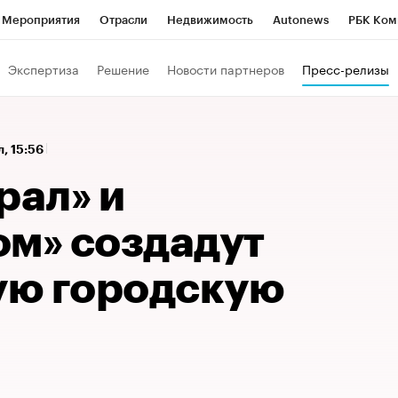
Мероприятия
Отрасли
Недвижимость
Autonews
РБК Ком
 РБК
РБК Образование
РБК Курсы
РБК Life
Тренды
Виз
Экспертиза
Решение
Новости партнеров
Пресс-релизы
ь
Крипто
РБК Бизнес-среда
Дискуссионный клуб
Исследо
зета
Спецпроекты СПб
Конференции СПб
Спецпроекты
, 15:56
кономика
Бизнес
Технологии и медиа
Финансы
Рынок на
рал» и
ом» создадут
ю городскую