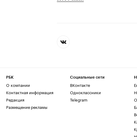
РБК
Социальные сети
Н
О компании
ВКонтакте
Е
Контактная информация
Одноклассники
Н
Редакция
Telegram
О
Размещение рекламы
Б
В
К
К
Н