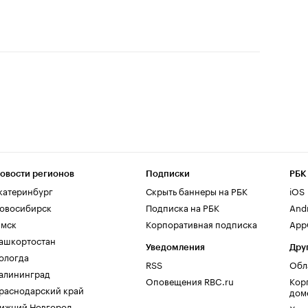
овости регионов
Подписки
РБК
катеринбург
Скрыть баннеры на РБК
iOS
овосибирск
Подписка на РБК
And
мск
Корпоративная подписка
AppG
ашкортостан
Уведомления
Дру
ологда
RSS
Обл
алининград
Оповещения RBC.ru
Кор
раснодарский край
дом
ижний Новгород