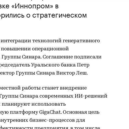
ке «Иннопром» в
орились о стратегическом
 интеграции технологий генеративного
и повышении операционной
 Группы Синара. Соглашение подписали
редседатель Уральского банка Петр
ектор Группы Синара Виктор Леш.
естной работы станет внедрение
й Группы Синара современных ИИ-решений
и планируют использовать
ую платформу GigaChat. Основная цель
нутренних бизнес-процессов для
ективности предприятия, в том числе