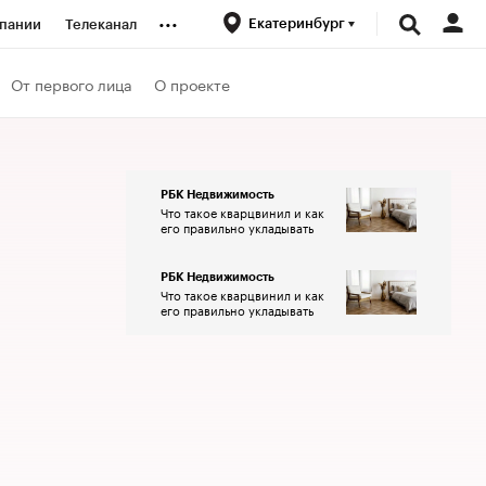
...
Екатеринбург
пании
Телеканал
ионеры
От первого лица
О проекте
вания
РБК Недвижимость
Что такое кварцвинил и как
личной валюты
его правильно укладывать
РБК Недвижимость
Что такое кварцвинил и как
его правильно укладывать