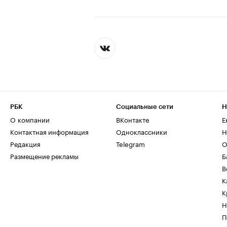
РБК
Социальные сети
Н
О компании
ВКонтакте
Е
Контактная информация
Одноклассники
Н
Редакция
Telegram
О
Размещение рекламы
Б
В
К
К
Н
П