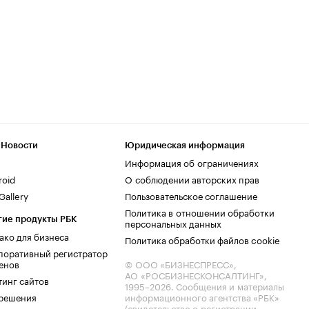
 Новости
Юридическая информация
Информация об ограничениях
roid
О соблюдении авторских прав
allery
Пользовательское соглашение
Политика в отношении обработки
гие продукты РБК
персональных данных
ако для бизнеса
Политика обработки файлов cookie
поративный регистратор
енов
© ООО «БИЗНЕСПРЕСС»,
АО «РОСБИЗНЕСКОНСАЛТИНГ»,
тинг сайтов
1995–2026
. Сообщения и материалы
.решения
информационного агентства «РБК»
(свидетельство о регистрации