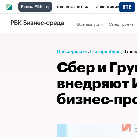
Подписка на РБК
Инвестиции
РБК Вино
Спорт
Школа управления
Все выпуски
Спецпроект
Национальные проекты
Город
Стил
Кредитные рейтинги
Франшизы
Га
Пресс-релизы
⁠,
Екатеринбург
,
07 июл
Проверка контрагентов
Политика
Э
Сбер и Гр
внедряют 
бизнес‑пр