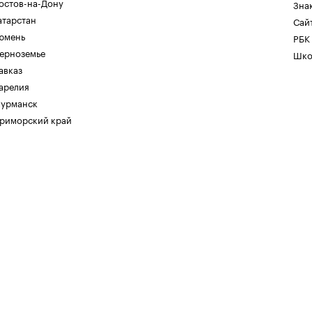
остов-на-Дону
Зна
атарстан
Сайт
юмень
РБК
ерноземье
Шко
авказ
арелия
урманск
риморский край