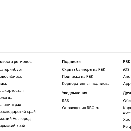
овости регионов
Подписки
РБК
катеринбург
Скрыть баннеры на РБК
iOS
овосибирск
Подписка на РБК
And
мск
Корпоративная подписка
AppG
ашкортостан
Уведомления
Дру
ологда
RSS
Обл
алининград
Оповещения RBC.ru
Кор
раснодарский край
дом
ижний Новгород
Хос
ермский край
Рег