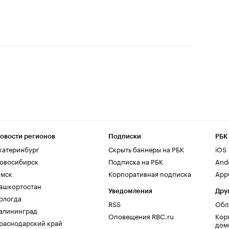
овости регионов
Подписки
РБК
катеринбург
Скрыть баннеры на РБК
iOS
овосибирск
Подписка на РБК
And
мск
Корпоративная подписка
AppG
ашкортостан
Уведомления
Дру
ологда
RSS
Обл
алининград
Оповещения RBC.ru
Кор
раснодарский край
дом