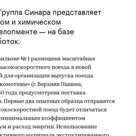
руппа Синара представляет
ном и химическом
елопменте — на базе
боток.
авильоне № 1 размещена масштабная
высокоскоростного поезда в новой
й для организации выпуска поезда
окомотивы» (г. Верхняя Пышма,
030 года предусмотрена поставка
. Первые два опытных образца отправятся
ысокоскоростной поезд будет отличаться
с минимальным коэффициентом
ум и расход энергии. Использование
уктивного материала экструдированного