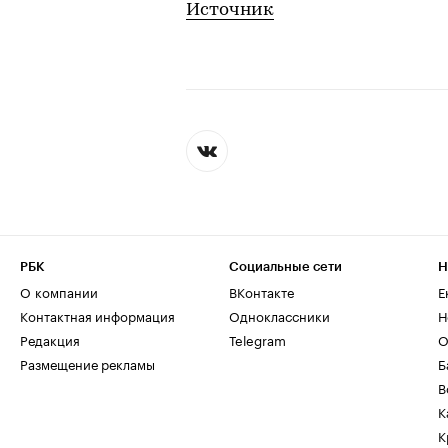
Источник
РБК
Социальные сети
Н
О компании
ВКонтакте
Е
Контактная информация
Одноклассники
Н
Редакция
Telegram
О
Размещение рекламы
Б
В
К
К