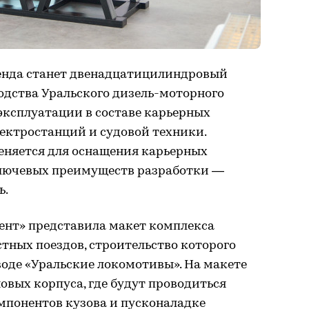
енда станет двенадцатицилиндровый
водства Уральского дизель-моторного
 эксплуатации в составе карьерных
ектростанций и судовой техники.
меняется для оснащения карьерных
ключевых преимуществ разработки —
ь.
нт» представила макет комплекса
тных поездов, строительство которого
воде «Уральские локомотивы». На макете
новых корпуса, где будут проводиться
понентов кузова и пусконаладке