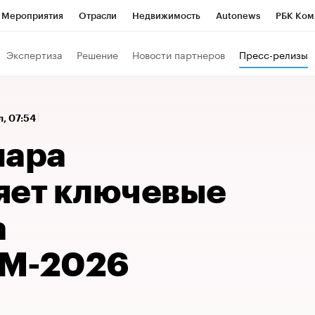
Мероприятия
Отрасли
Недвижимость
Autonews
РБК Ком
 РБК
РБК Образование
РБК Курсы
РБК Life
Тренды
Виз
Экспертиза
Решение
Новости партнеров
Пресс-релизы
ь
Крипто
РБК Бизнес-среда
Дискуссионный клуб
Исследо
зета
Спецпроекты СПб
Конференции СПб
Спецпроекты
л, 07:54
кономика
Бизнес
Технологии и медиа
Финансы
Рынок на
нара
яет ключевые
а
М-2026