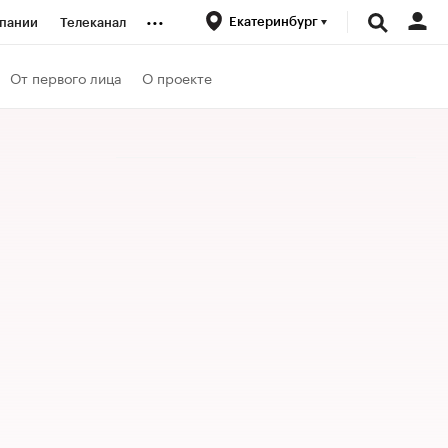
...
Екатеринбург
пании
Телеканал
ионеры
От первого лица
О проекте
вания
личной валюты