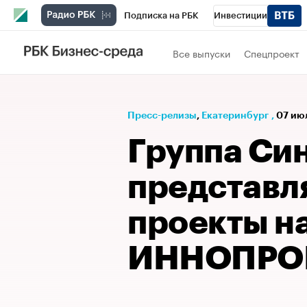
Подписка на РБК
Инвестиции
РБК Вино
Спорт
Школа управления
Все выпуски
Спецпроект
Национальные проекты
Город
Стил
Кредитные рейтинги
Франшизы
Га
Пресс-релизы
⁠,
Екатеринбург
,
07 ию
Проверка контрагентов
Политика
Э
Группа Си
представл
проекты н
ИННОПРО