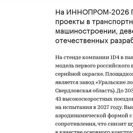
На ИННОПРОМ‑2026 Г
проекты в транспорт
машиностроении, дев
отечественных разра
На стенде компании 1D4 в п
модель первого российского 
серийной окраске. Площадко
является завод «Уральские л
Свердловская область). До 2
43 высокоскоростных поездов
на испытания в 2027 году. В
аэродинамической формой 
сопротивления, что снизит ш
в качестве основного констр