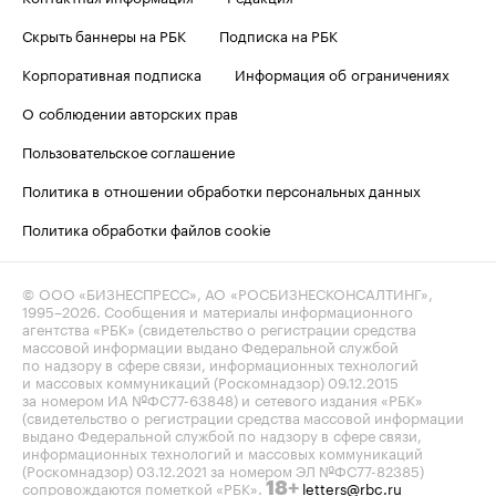
Скрыть баннеры на РБК
Подписка на РБК
Корпоративная подписка
Информация об ограничениях
О соблюдении авторских прав
Пользовательское соглашение
Политика в отношении обработки персональных данных
Политика обработки файлов cookie
© ООО «БИЗНЕСПРЕСС», АО «РОСБИЗНЕСКОНСАЛТИНГ»,
1995–2026
. Сообщения и материалы информационного
агентства «РБК» (свидетельство о регистрации средства
массовой информации выдано Федеральной службой
по надзору в сфере связи, информационных технологий
и массовых коммуникаций (Роскомнадзор) 09.12.2015
за номером ИА №ФС77-63848) и сетевого издания «РБК»
(свидетельство о регистрации средства массовой информации
выдано Федеральной службой по надзору в сфере связи,
информационных технологий и массовых коммуникаций
(Роскомнадзор) 03.12.2021 за номером ЭЛ №ФС77-82385)
сопровождаются пометкой «РБК».
letters@rbc.ru
18+