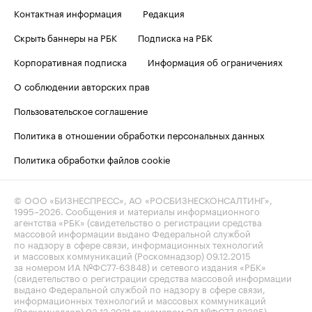
Контактная информация
Редакция
Скрыть баннеры на РБК
Подписка на РБК
Корпоративная подписка
Информация об ограничениях
О соблюдении авторских прав
Пользовательское соглашение
Политика в отношении обработки персональных данных
Политика обработки файлов cookie
© ООО «БИЗНЕСПРЕСС», АО «РОСБИЗНЕСКОНСАЛТИНГ»,
1995–2026
. Сообщения и материалы информационного
агентства «РБК» (свидетельство о регистрации средства
массовой информации выдано Федеральной службой
по надзору в сфере связи, информационных технологий
и массовых коммуникаций (Роскомнадзор) 09.12.2015
за номером ИА №ФС77-63848) и сетевого издания «РБК»
(свидетельство о регистрации средства массовой информации
выдано Федеральной службой по надзору в сфере связи,
информационных технологий и массовых коммуникаций
(Роскомнадзор) 03.12.2021 за номером ЭЛ №ФС77-82385)