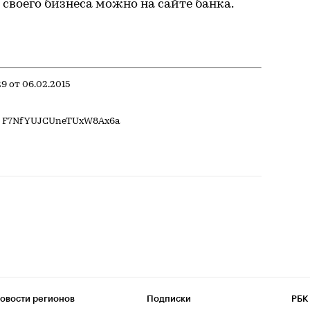
 своего бизнеса можно на сайте банка.
 от 06.02.2015
id: F7NfYUJCUneTUxW8Ax6a
овости регионов
Подписки
РБК