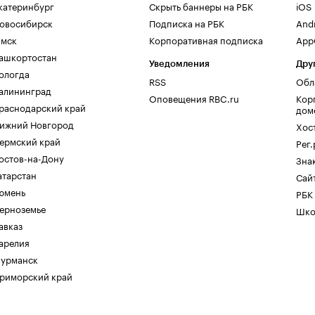
катеринбург
Скрыть баннеры на РБК
iOS
овосибирск
Подписка на РБК
And
мск
Корпоративная подписка
AppG
ашкортостан
Уведомления
Дру
ологда
RSS
Обл
алининград
Оповещения RBC.ru
Кор
раснодарский край
дом
ижний Новгород
Хос
ермский край
Рег
остов-на-Дону
Зна
атарстан
Сайт
юмень
РБК
ерноземье
Шко
авказ
арелия
урманск
риморский край