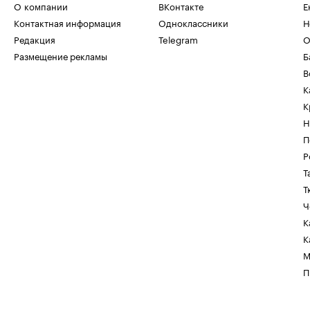
О компании
ВКонтакте
Е
Контактная информация
Одноклассники
Н
Редакция
Telegram
О
Размещение рекламы
Б
В
К
К
Н
П
Р
Т
Т
Ч
К
К
М
П