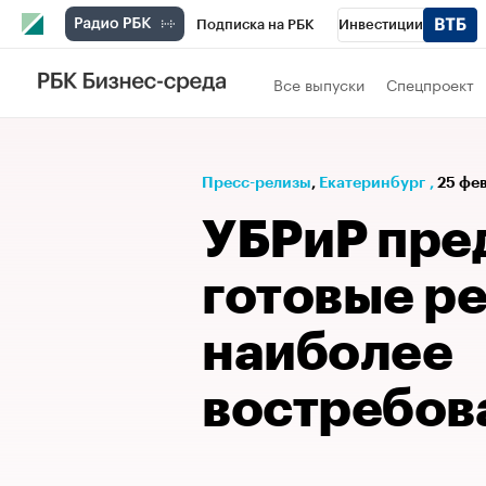
Подписка на РБК
Инвестиции
РБК Вино
Спорт
Школа управления
Все выпуски
Спецпроект
Национальные проекты
Город
Стил
Кредитные рейтинги
Франшизы
Га
Пресс-релизы
⁠,
Екатеринбург
,
25 фе
Проверка контрагентов
Политика
Э
УБРиР пре
готовые р
наиболее
востребов