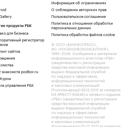
Информация об ограничениях
roid
О соблюдении авторских прав
allery
Пользовательское соглашение
Политика в отношении обработки
гие продукты РБК
персональных данных
ако для бизнеса
Политика обработки файлов cookie
поративный регистратор
енов
© ООО «БИЗНЕСПРЕСС»,
АО «РОСБИЗНЕСКОНСАЛТИНГ»,
тинг сайтов
1995–2026
. Сообщения и материалы
.решения
информационного агентства «РБК»
(свидетельство о регистрации
комства
средства массовой информации
 знакомств podbor.ru
выдано Федеральной службой
по надзору в сфере связи,
 Курсы
информационных технологий
ла управления РБК
и массовых коммуникаций
(Роскомнадзор) 09.12.2015 за номером
ИА №ФС77-63848) и сетевого издания
«РБК» (свидетельство о регистрации
средства массовой информации
выдано Федеральной службой
по надзору в сфере связи,
информационных технологий
и массовых коммуникаций
(Роскомнадзор) 03.12.2021 за номером