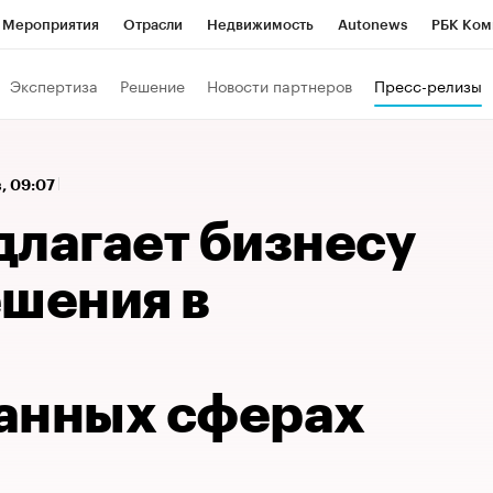
Мероприятия
Отрасли
Недвижимость
Autonews
РБК Ком
 РБК
РБК Образование
РБК Курсы
РБК Life
Тренды
Виз
Экспертиза
Решение
Новости партнеров
Пресс-релизы
ь
Крипто
РБК Бизнес-среда
Дискуссионный клуб
Исследо
зета
Спецпроекты СПб
Конференции СПб
Спецпроекты
в, 09:07
кономика
Бизнес
Технологии и медиа
Финансы
Рынок на
длагает бизнесу
ешения в
анных сферах