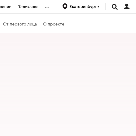
...
Екатеринбург
пании
Телеканал
ионеры
От первого лица
О проекте
вания
личной валюты