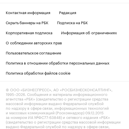
Контактная информация
Редакция
Скрыть баннеры на РБК
Подписка на РБК
Корпоративная подписка
Информация об ограничениях
О соблюдении авторских прав
Пользовательское соглашение
Политика в отношении обработки персональных данных
Политика обработки файлов cookie
© ООО «БИЗНЕСПРЕСС», АО «РОСБИЗНЕСКОНСАЛТИНГ»,
1995–2026
. Сообщения и материалы информационного
агентства «РБК» (свидетельство о регистрации средства
массовой информации выдано Федеральной службой
по надзору в сфере связи, информационных технологий
и массовых коммуникаций (Роскомнадзор) 09.12.2015
за номером ИА №ФС77-63848) и сетевого издания «РБК»
(свидетельство о регистрации средства массовой информации
выдано Федеральной службой по надзору в сфере связи,