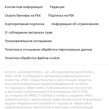
Контактная информация
Редакция
Скрыть баннеры на РБК
Подписка на РБК
Корпоративная подписка
Информация об ограничениях
О соблюдении авторских прав
Пользовательское соглашение
Политика в отношении обработки персональных данных
Политика обработки файлов cookie
© ООО «БИЗНЕСПРЕСС», АО «РОСБИЗНЕСКОНСАЛТИНГ»,
1995–2026
. Сообщения и материалы информационного
агентства «РБК» (свидетельство о регистрации средства
массовой информации выдано Федеральной службой
по надзору в сфере связи, информационных технологий
и массовых коммуникаций (Роскомнадзор) 09.12.2015
за номером ИА №ФС77-63848) и сетевого издания «РБК»
(свидетельство о регистрации средства массовой информации
выдано Федеральной службой по надзору в сфере связи,
информационных технологий и массовых коммуникаций