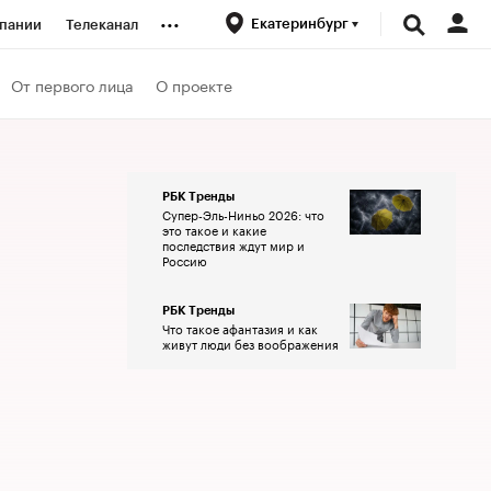
...
Екатеринбург
пании
Телеканал
ионеры
От первого лица
О проекте
вания
РБК Тренды
Супер-Эль-Ниньо 2026: что
личной валюты
это такое и какие
последствия ждут мир и
Россию
РБК Тренды
Что такое афантазия и как
живут люди без воображения