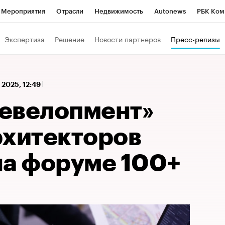
Мероприятия
Отрасли
Недвижимость
Autonews
РБК Ком
 РБК
РБК Образование
РБК Курсы
РБК Life
Тренды
Виз
Экспертиза
Решение
Новости партнеров
Пресс-релизы
ь
Крипто
РБК Бизнес-среда
Дискуссионный клуб
Исследо
зета
Спецпроекты СПб
Конференции СПб
Спецпроекты
 2025, 12:49
кономика
Бизнес
Технологии и медиа
Финансы
Рынок на
евелопмент»
рхитекторов
на форуме 100+