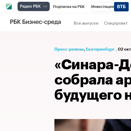
Подписка на РБК
Инвестиции
РБК Вино
Спорт
Школа управления
Все выпуски
Спецпроект
Национальные проекты
Город
Стил
Кредитные рейтинги
Франшизы
Га
Пресс-релизы
⁠,
Екатеринбург
,
02 окт
Проверка контрагентов
Политика
Э
«Синара-Д
собрала а
будущего 