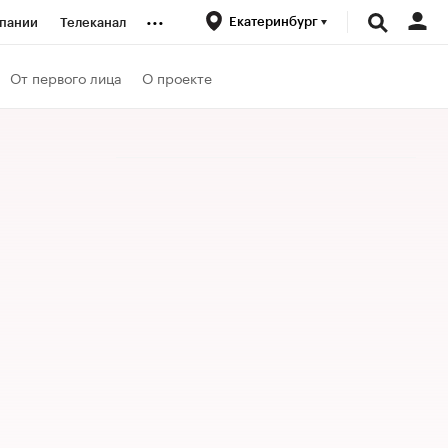
...
Екатеринбург
пании
Телеканал
ионеры
От первого лица
О проекте
вания
личной валюты