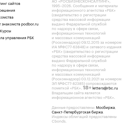
АО «РОСБИЗНЕСКОНСАЛТИНГ»,
тинг сайтов
1995–2026
. Сообщения и материалы
.решения
информационного агентства «РБК»
(свидетельство о регистрации
комства
средства массовой информации
 знакомств podbor.ru
выдано Федеральной службой
по надзору в сфере связи,
 Курсы
информационных технологий
ла управления РБК
и массовых коммуникаций
(Роскомнадзор) 09.12.2015 за номером
ИА №ФС77-63848) и сетевого издания
«РБК» (свидетельство о регистрации
средства массовой информации
выдано Федеральной службой
по надзору в сфере связи,
информационных технологий
и массовых коммуникаций
(Роскомнадзор) 03.12.2021 за номером
ЭЛ №ФС77-82385) сопровождаются
пометкой «РБК».
letters@rbc.ru
18+
Владельцем сайта является
информационное агентство «РБК».
Данные предоставлены:
Мосбиржа
,
Санкт-Петербургская биржа
.
Индексы облигаций предоставлены
Cbonds.