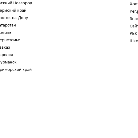
ижний Новгород
Хос
ермский край
Рег
остов-на-Дону
Зна
атарстан
Сайт
юмень
РБК
ерноземье
Шко
авказ
арелия
урманск
риморский край