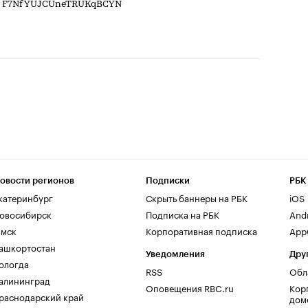
rid: F7NfYUJCUneTRUKqBCYN
овости регионов
Подписки
РБК
катеринбург
Скрыть баннеры на РБК
iOS
овосибирск
Подписка на РБК
And
мск
Корпоративная подписка
AppG
ашкортостан
Уведомления
Дру
ологда
RSS
Обл
алининград
Оповещения RBC.ru
Кор
раснодарский край
дом