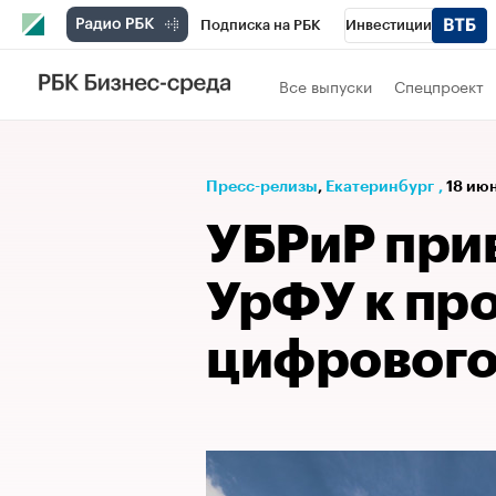
Подписка на РБК
Инвестиции
РБК Вино
Спорт
Школа управления
Все выпуски
Спецпроект
Национальные проекты
Город
Стил
Кредитные рейтинги
Франшизы
Га
Пресс-релизы
⁠,
Екатеринбург
,
18 июн
Проверка контрагентов
Политика
Э
УБРиР при
УрФУ к пр
цифрового