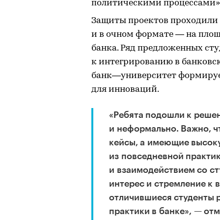
политическими процессами» 
Защиты проектов проходили в
и в очном формате — на площ
банка. Ряд предложенных ст
к интегрированию в банковс
банк—университет формирует
для инноваций.
«Ребята подошли к реше
и неформально. Важно, ч
кейсы, а имеющие высок
из повседневной практик
и взаимодействием со с
интерес и стремление к 
отличившиеся студенты 
практики в банке», — от