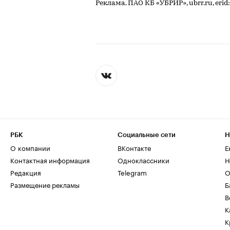
Реклама. ПАО КБ «УБРИР», ubrr.ru, e
РБК
Социальные сети
Н
О компании
ВКонтакте
Е
Контактная информация
Одноклассники
Н
Редакция
Telegram
О
Размещение рекламы
Б
В
К
К