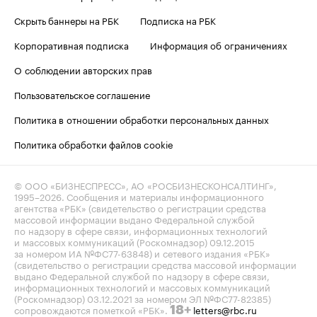
Скрыть баннеры на РБК
Подписка на РБК
Корпоративная подписка
Информация об ограничениях
О соблюдении авторских прав
Пользовательское соглашение
Политика в отношении обработки персональных данных
Политика обработки файлов cookie
© ООО «БИЗНЕСПРЕСС», АО «РОСБИЗНЕСКОНСАЛТИНГ»,
1995–2026
. Сообщения и материалы информационного
агентства «РБК» (свидетельство о регистрации средства
массовой информации выдано Федеральной службой
по надзору в сфере связи, информационных технологий
и массовых коммуникаций (Роскомнадзор) 09.12.2015
за номером ИА №ФС77-63848) и сетевого издания «РБК»
(свидетельство о регистрации средства массовой информации
выдано Федеральной службой по надзору в сфере связи,
информационных технологий и массовых коммуникаций
(Роскомнадзор) 03.12.2021 за номером ЭЛ №ФС77-82385)
сопровождаются пометкой «РБК».
letters@rbc.ru
18+