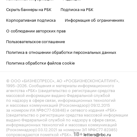
Скрыть баннеры на РБК
Подписка на РБК
Корпоративная подписка
Информация об ограничениях
О соблюдении авторских прав
Пользовательское соглашение
Политика в отношении обработки персональных данных
Политика обработки файлов cookie
© ООО «БИЗНЕСПРЕСС», АО «РОСБИЗНЕСКОНСАЛТИНГ»,
1995–2026
. Сообщения и материалы информационного
агентства «РБК» (свидетельство о регистрации средства
массовой информации выдано Федеральной службой
по надзору в сфере связи, информационных технологий
и массовых коммуникаций (Роскомнадзор) 09.12.2015
за номером ИА №ФС77-63848) и сетевого издания «РБК»
(свидетельство о регистрации средства массовой информации
выдано Федеральной службой по надзору в сфере связи,
информационных технологий и массовых коммуникаций
(Роскомнадзор) 03.12.2021 за номером ЭЛ №ФС77-82385)
сопровождаются пометкой «РБК».
letters@rbc.ru
18+