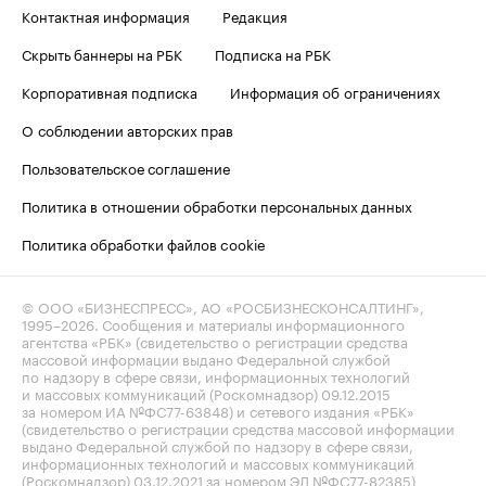
Контактная информация
Редакция
Скрыть баннеры на РБК
Подписка на РБК
Корпоративная подписка
Информация об ограничениях
О соблюдении авторских прав
Пользовательское соглашение
Политика в отношении обработки персональных данных
Политика обработки файлов cookie
© ООО «БИЗНЕСПРЕСС», АО «РОСБИЗНЕСКОНСАЛТИНГ»,
1995–2026
. Сообщения и материалы информационного
агентства «РБК» (свидетельство о регистрации средства
массовой информации выдано Федеральной службой
по надзору в сфере связи, информационных технологий
и массовых коммуникаций (Роскомнадзор) 09.12.2015
за номером ИА №ФС77-63848) и сетевого издания «РБК»
(свидетельство о регистрации средства массовой информации
выдано Федеральной службой по надзору в сфере связи,
информационных технологий и массовых коммуникаций
(Роскомнадзор) 03.12.2021 за номером ЭЛ №ФС77-82385)