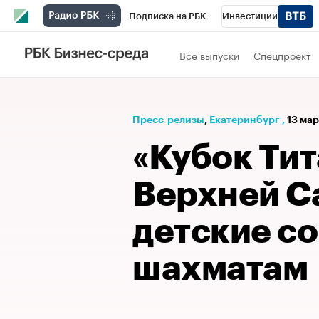
Подписка на РБК
Инвестиции
РБК Вино
Спорт
Школа управления
Все выпуски
Спецпроект
Национальные проекты
Город
Стил
Кредитные рейтинги
Франшизы
Га
Пресс-релизы
⁠,
Екатеринбург
,
13 мар
Проверка контрагентов
Политика
Э
«Кубок Тит
Верхней С
детские с
шахматам