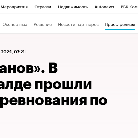
Мероприятия
Отрасли
Недвижимость
Autonews
РБК Ком
 РБК
РБК Образование
РБК Курсы
РБК Life
Тренды
Виз
Экспертиза
Решение
Новости партнеров
Пресс-релизы
ь
Крипто
РБК Бизнес-среда
Дискуссионный клуб
Исследо
зета
Спецпроекты СПб
Конференции СПб
Спецпроекты
 2024, 07:21
кономика
Бизнес
Технологии и медиа
Финансы
Рынок на
анов». В
алде прошли
оревнования по