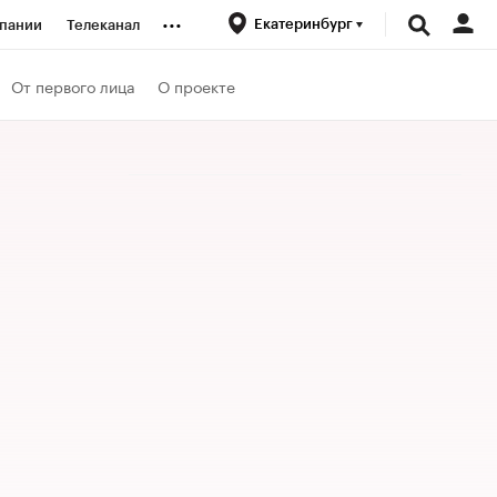
...
Екатеринбург
пании
Телеканал
ионеры
От первого лица
О проекте
вания
личной валюты