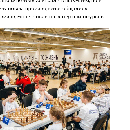
анов» не только играли в шахматы, но и
итановом производстве, общались
квизов, многочисленных игр и конкурсов.