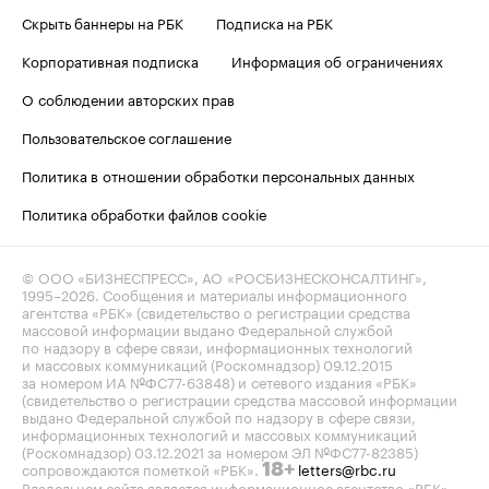
Скрыть баннеры на РБК
Подписка на РБК
Корпоративная подписка
Информация об ограничениях
О соблюдении авторских прав
Пользовательское соглашение
Политика в отношении обработки персональных данных
Политика обработки файлов cookie
© ООО «БИЗНЕСПРЕСС», АО «РОСБИЗНЕСКОНСАЛТИНГ»,
1995–2026
. Сообщения и материалы информационного
агентства «РБК» (свидетельство о регистрации средства
массовой информации выдано Федеральной службой
по надзору в сфере связи, информационных технологий
и массовых коммуникаций (Роскомнадзор) 09.12.2015
за номером ИА №ФС77-63848) и сетевого издания «РБК»
(свидетельство о регистрации средства массовой информации
выдано Федеральной службой по надзору в сфере связи,
информационных технологий и массовых коммуникаций
(Роскомнадзор) 03.12.2021 за номером ЭЛ №ФС77-82385)
сопровождаются пометкой «РБК».
letters@rbc.ru
18+
Владельцем сайта является информационное агентство «РБК».