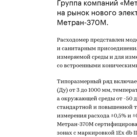
Группа компаний «Ме
на рынок нового эле
Метран-370М.
Расходомер представлен мод
и санитарным присоединения
измеряемой среды и для изме
со встроенными коническим
Типоразмерный ряд включает
(Ду) от 3 до 1000 мм, темпера
а окружающей среды от -50 д
стандартной и повышенной т
измерения расхода ±0,5% и ±
Метран-370М сертифицирова
зонах с маркировкой 1Ex db I