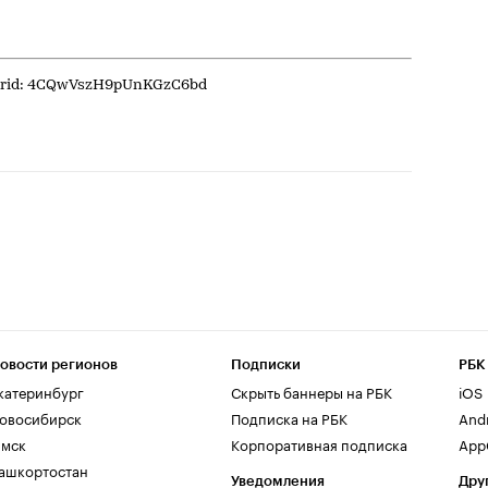
, erid: 4CQwVszH9pUnKGzC6bd
овости регионов
Подписки
РБК
катеринбург
Скрыть баннеры на РБК
iOS
овосибирск
Подписка на РБК
And
мск
Корпоративная подписка
AppG
ашкортостан
Уведомления
Дру