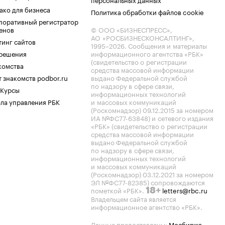
ако для бизнеса
Политика обработки файлов cookie
поративный регистратор
енов
© ООО «БИЗНЕСПРЕСС»,
АО «РОСБИЗНЕСКОНСАЛТИНГ»,
тинг сайтов
1995–2026
. Сообщения и материалы
.решения
информационного агентства «РБК»
(свидетельство о регистрации
комства
средства массовой информации
 знакомств podbor.ru
выдано Федеральной службой
по надзору в сфере связи,
 Курсы
информационных технологий
ла управления РБК
и массовых коммуникаций
(Роскомнадзор) 09.12.2015 за номером
ИА №ФС77-63848) и сетевого издания
«РБК» (свидетельство о регистрации
средства массовой информации
выдано Федеральной службой
по надзору в сфере связи,
информационных технологий
и массовых коммуникаций
(Роскомнадзор) 03.12.2021 за номером
ЭЛ №ФС77-82385) сопровождаются
пометкой «РБК».
letters@rbc.ru
18+
Владельцем сайта является
информационное агентство «РБК».
Данные предоставлены:
Мосбиржа
,