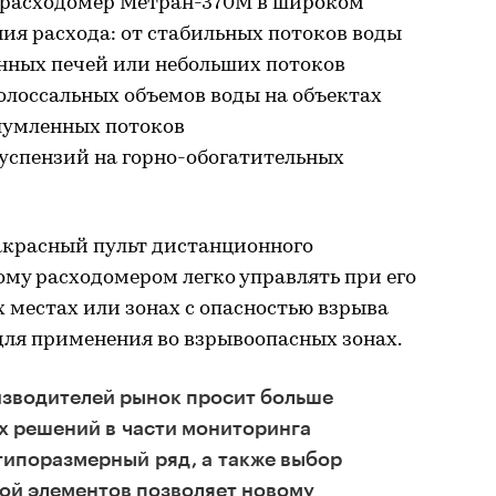
ь расходомер Метран-370М в широком
ия расхода: от стабильных потоков воды
нных печей или небольших потоков
олоссальных объемов воды на объектах
шумленных потоков
спензий на горно-обогатительных
акрасный пульт дистанционного
ому расходомером легко управлять при его
 местах или зонах с опасностью взрыва
для применения во взрывоопасных зонах.
изводителей рынок просит больше
х решений в части мониторинга
типоразмерный ряд, а также выбор
ой элементов позволяет новому