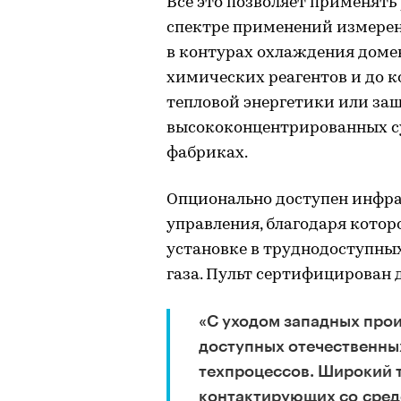
Все это позволяет применят
спектре применений измерен
в контурах охлаждения доме
химических реагентов и до к
тепловой энергетики или за
высококонцентрированных су
фабриках.
Опционально доступен инфр
управления, благодаря котор
установке в труднодоступных
газа. Пульт сертифицирован 
«С уходом западных про
доступных отечественны
техпроцессов. Широкий 
контактирующих со сред