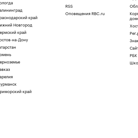
ологда
RSS
Обл
алининград
Оповещения RBC.ru
Кор
раснодарский край
дом
ижний Новгород
Хос
ермский край
Рег
остов-на-Дону
Зна
атарстан
Сайт
юмень
РБК
ерноземье
Шко
авказ
арелия
урманск
риморский край