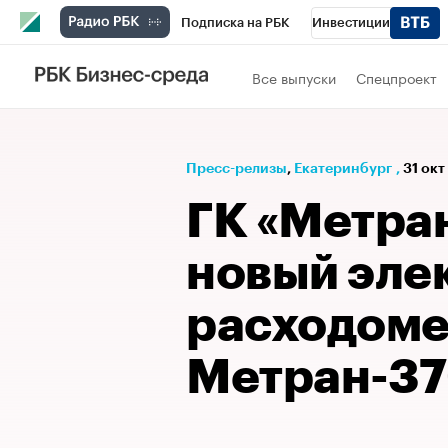
Подписка на РБК
Инвестиции
РБК Вино
Спорт
Школа управления
Все выпуски
Спецпроект
Национальные проекты
Город
Стил
Кредитные рейтинги
Франшизы
Га
Пресс-релизы
⁠,
Екатеринбург
,
31 окт
Проверка контрагентов
Политика
Э
ГК «Метра
новый эле
расходом
Метран-3