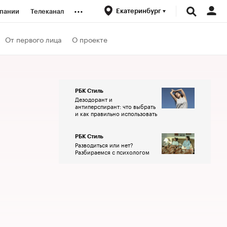
...
Екатеринбург
пании
Телеканал
ионеры
От первого лица
О проекте
вания
РБК Стиль
Дезодорант и
личной валюты
антиперспирант: что выбрать
и как правильно использовать
РБК Стиль
Разводиться или нет?
Разбираемся с психологом