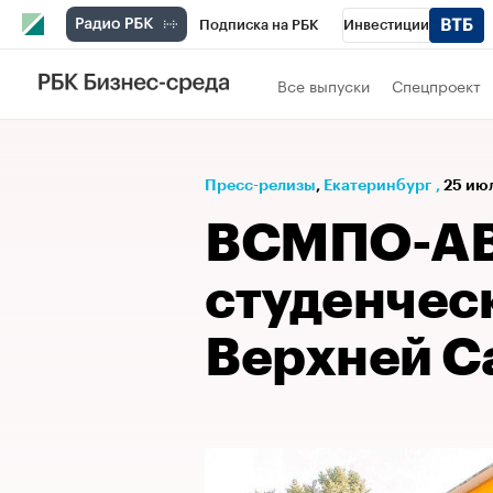
Подписка на РБК
Инвестиции
РБК Вино
Спорт
Школа управления
Все выпуски
Спецпроект
Национальные проекты
Город
Стил
Кредитные рейтинги
Франшизы
Га
Пресс-релизы
⁠,
Екатеринбург
,
25 июл
Проверка контрагентов
Политика
Э
ВСМПО-АВ
студенчес
Верхней С