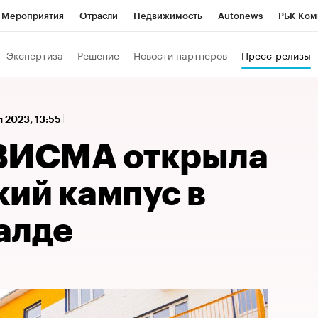
Мероприятия
Отрасли
Недвижимость
Autonews
РБК Ком
 РБК
РБК Образование
РБК Курсы
РБК Life
Тренды
Виз
Экспертиза
Решение
Новости партнеров
Пресс-релизы
ь
Крипто
РБК Бизнес-среда
Дискуссионный клуб
Исследо
зета
Спецпроекты СПб
Конференции СПб
Спецпроекты
 2023, 13:55
кономика
Бизнес
Технологии и медиа
Финансы
Рынок на
ИСМА открыла
кий кампус в
алде