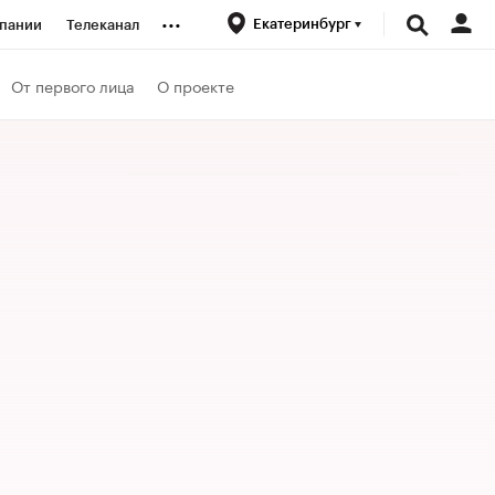
...
Екатеринбург
пании
Телеканал
ионеры
От первого лица
О проекте
вания
личной валюты