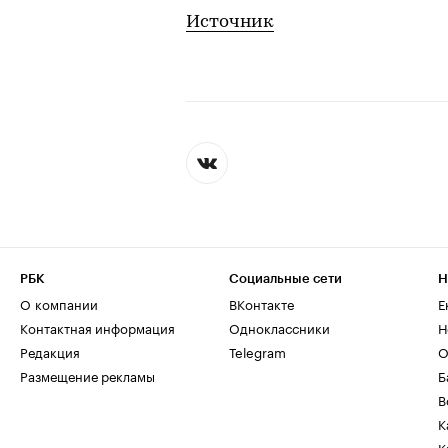
Источник
РБК
Социальные сети
Н
О компании
ВКонтакте
Е
Контактная информация
Одноклассники
Н
Редакция
Telegram
О
Размещение рекламы
Б
В
К
К