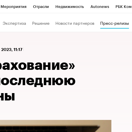
Мероприятия
Отрасли
Недвижимость
Autonews
РБК Ком
 РБК
РБК Образование
РБК Курсы
РБК Life
Тренды
Виз
Экспертиза
Решение
Новости партнеров
Пресс-релизы
ь
Крипто
РБК Бизнес-среда
Дискуссионный клуб
Исследо
зета
Спецпроекты СПб
Конференции СПб
Спецпроекты
 2023, 11:17
кономика
Бизнес
Технологии и медиа
Финансы
Рынок на
ахование»
последнюю
ны