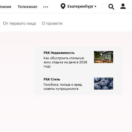
...
Екатеринбург
пании
Телеканал
ионеры
От первого лица
О проекте
вания
РБК Недвижимость
Как обустроить стильную
личной валюты
зону отдыха на даче в 2026
году
РБК Стиль
Голубика: польза и вред,
советы нутрициолога