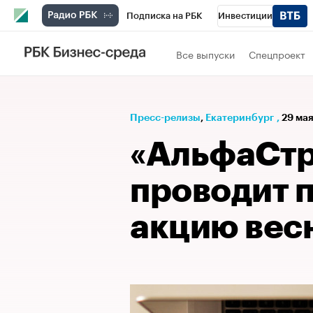
Подписка на РБК
Инвестиции
РБК Вино
Спорт
Школа управления
Все выпуски
Спецпроект
Национальные проекты
Город
Стил
Кредитные рейтинги
Франшизы
Га
Пресс-релизы
⁠,
Екатеринбург
,
29 мая
Проверка контрагентов
Политика
Э
«АльфаСтр
проводит 
акцию вес