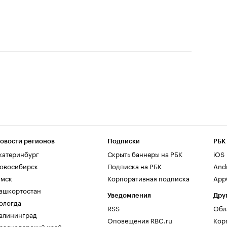
овости регионов
Подписки
РБК
катеринбург
Скрыть баннеры на РБК
iOS
овосибирск
Подписка на РБК
And
мск
Корпоративная подписка
AppG
ашкортостан
Уведомления
Дру
ологда
RSS
Обл
алининград
Оповещения RBC.ru
Кор
раснодарский край