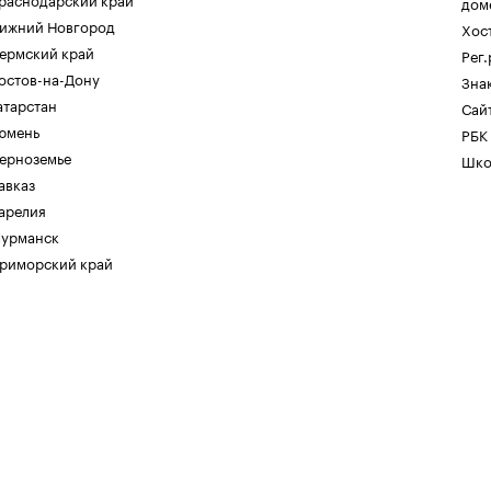
дом
ижний Новгород
Хос
ермский край
Рег
остов-на-Дону
Зна
атарстан
Сайт
юмень
РБК
ерноземье
Шко
авказ
арелия
урманск
риморский край