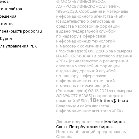
енов
© ООО «БИЗНЕСПРЕСС»,
АО «РОСБИЗНЕСКОНСАЛТИНГ»,
тинг сайтов
1995–2026
. Сообщения и материалы
.решения
информационного агентства «РБК»
(свидетельство о регистрации
комства
средства массовой информации
 знакомств podbor.ru
выдано Федеральной службой
по надзору в сфере связи,
 Курсы
информационных технологий
ла управления РБК
и массовых коммуникаций
(Роскомнадзор) 09.12.2015 за номером
ИА №ФС77-63848) и сетевого издания
«РБК» (свидетельство о регистрации
средства массовой информации
выдано Федеральной службой
по надзору в сфере связи,
информационных технологий
и массовых коммуникаций
(Роскомнадзор) 03.12.2021 за номером
ЭЛ №ФС77-82385) сопровождаются
пометкой «РБК».
letters@rbc.ru
18+
Владельцем сайта является
информационное агентство «РБК».
Данные предоставлены:
Мосбиржа
,
Санкт-Петербургская биржа
.
Индексы облигаций предоставлены
Cbonds.