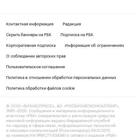
Контактная информация
Редакция
Скрыть баннеры на РБК
Подписка на РБК
Корпоративная подписка
Информация об ограничениях
О соблюдении авторских прав
Пользовательское соглашение
Политика в отношении обработки персональных данных
Политика обработки файлов cookie
© ООО «БИЗНЕСПРЕСС», АО «РОСБИЗНЕСКОНСАЛТИНГ»,
1995–2026
. Сообщения и материалы информационного
агентства «РБК» (свидетельство о регистрации средства
массовой информации выдано Федеральной службой
по надзору в сфере связи, информационных технологий
и массовых коммуникаций (Роскомнадзор) 09.12.2015
за номером ИА №ФС77-63848) и сетевого издания «РБК»