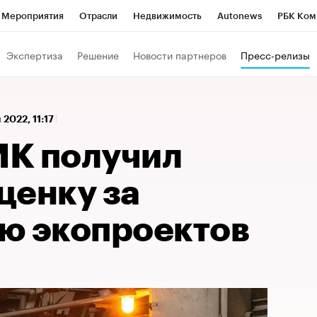
Мероприятия
Отрасли
Недвижимость
Autonews
РБК Ком
 РБК
РБК Образование
РБК Курсы
РБК Life
Тренды
Виз
Экспертиза
Решение
Новости партнеров
Пресс-релизы
ь
Крипто
РБК Бизнес-среда
Дискуссионный клуб
Исследо
зета
Спецпроекты СПб
Конференции СПб
Спецпроекты
 2022, 11:17
кономика
Бизнес
Технологии и медиа
Финансы
Рынок на
К получил
ценку за
ю экопроектов