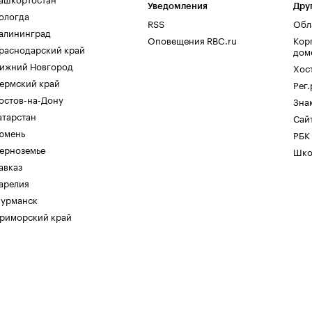
Уведомления
Дру
ологда
RSS
Обл
алининград
Оповещения RBC.ru
Кор
раснодарский край
дом
ижний Новгород
Хос
ермский край
Рег
остов-на-Дону
Зна
атарстан
Сайт
юмень
РБК
ерноземье
Шко
авказ
арелия
урманск
риморский край