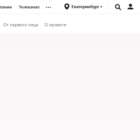
...
Екатеринбург
пании
Телеканал
ионеры
От первого лица
О проекте
вания
личной валюты