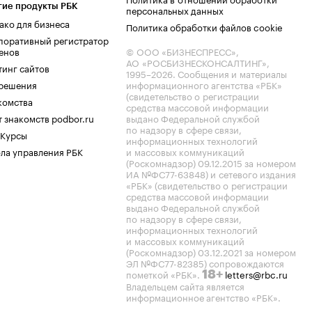
гие продукты РБК
персональных данных
ако для бизнеса
Политика обработки файлов cookie
поративный регистратор
енов
© ООО «БИЗНЕСПРЕСС»,
АО «РОСБИЗНЕСКОНСАЛТИНГ»,
тинг сайтов
1995–2026
. Сообщения и материалы
.решения
информационного агентства «РБК»
(свидетельство о регистрации
комства
средства массовой информации
 знакомств podbor.ru
выдано Федеральной службой
по надзору в сфере связи,
 Курсы
информационных технологий
ла управления РБК
и массовых коммуникаций
(Роскомнадзор) 09.12.2015 за номером
ИА №ФС77-63848) и сетевого издания
«РБК» (свидетельство о регистрации
средства массовой информации
выдано Федеральной службой
по надзору в сфере связи,
информационных технологий
и массовых коммуникаций
(Роскомнадзор) 03.12.2021 за номером
ЭЛ №ФС77-82385) сопровождаются
пометкой «РБК».
letters@rbc.ru
18+
Владельцем сайта является
информационное агентство «РБК».