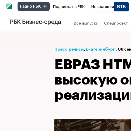
Подписка на РБК
Инвестиции
РБК Вино
Спорт
Школа управления
Все выпуски
Спецпроект
Национальные проекты
Город
Стил
Кредитные рейтинги
Франшизы
Га
Пресс-релизы
⁠,
Екатеринбург
,
08 сен
Проверка контрагентов
Политика
Э
ЕВРАЗ НТМ
высокую о
реализаци