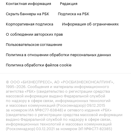
Контактная информация
Редакция
Скрыть баннеры на РБК
Подписка на РБК
Корпоративная подписка
Информация об ограничениях
О соблюдении авторских прав
Пользовательское соглашение
Политика в отношении обработки персональных данных
Политика обработки файлов cookie
© ООО «БИЗНЕСПРЕСС», АО «РОСБИЗНЕСКОНСАЛТИНГ»,
1995–2026
. Сообщения и материалы информационного
агентства «РБК» (свидетельство о регистрации средства
массовой информации выдано Федеральной службой
по надзору в сфере связи, информационных технологий
и массовых коммуникаций (Роскомнадзор) 09.12.2015
за номером ИА №ФС77-63848) и сетевого издания «РБК»
(свидетельство о регистрации средства массовой информации
выдано Федеральной службой по надзору в сфере связи,
информационных технологий и массовых коммуникаций
(Роскомнадзор) 03.12.2021 за номером ЭЛ №ФС77-82385)