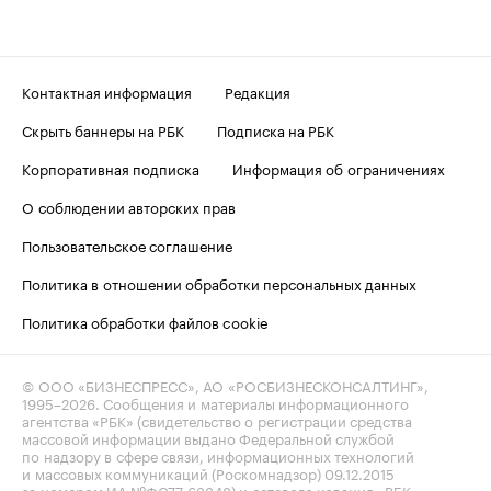
Контактная информация
Редакция
Скрыть баннеры на РБК
Подписка на РБК
Корпоративная подписка
Информация об ограничениях
О соблюдении авторских прав
Пользовательское соглашение
Политика в отношении обработки персональных данных
Политика обработки файлов cookie
© ООО «БИЗНЕСПРЕСС», АО «РОСБИЗНЕСКОНСАЛТИНГ»,
1995–2026
. Сообщения и материалы информационного
агентства «РБК» (свидетельство о регистрации средства
массовой информации выдано Федеральной службой
по надзору в сфере связи, информационных технологий
и массовых коммуникаций (Роскомнадзор) 09.12.2015
за номером ИА №ФС77-63848) и сетевого издания «РБК»