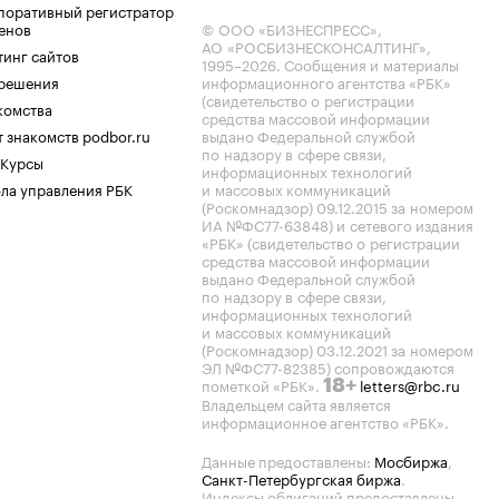
поративный регистратор
енов
© ООО «БИЗНЕСПРЕСС»,
АО «РОСБИЗНЕСКОНСАЛТИНГ»,
тинг сайтов
1995–2026
. Сообщения и материалы
.решения
информационного агентства «РБК»
(свидетельство о регистрации
комства
средства массовой информации
 знакомств podbor.ru
выдано Федеральной службой
по надзору в сфере связи,
 Курсы
информационных технологий
ла управления РБК
и массовых коммуникаций
(Роскомнадзор) 09.12.2015 за номером
ИА №ФС77-63848) и сетевого издания
«РБК» (свидетельство о регистрации
средства массовой информации
выдано Федеральной службой
по надзору в сфере связи,
информационных технологий
и массовых коммуникаций
(Роскомнадзор) 03.12.2021 за номером
ЭЛ №ФС77-82385) сопровождаются
пометкой «РБК».
letters@rbc.ru
18+
Владельцем сайта является
информационное агентство «РБК».
Данные предоставлены:
Мосбиржа
,
Санкт-Петербургская биржа
.
Индексы облигаций предоставлены