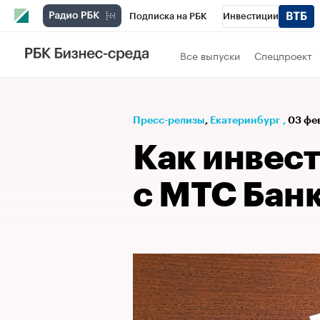
Подписка на РБК
Инвестиции
РБК Вино
Спорт
Школа управления
Все выпуски
Спецпроект
Национальные проекты
Город
Стил
Кредитные рейтинги
Франшизы
Га
Пресс-релизы
⁠,
Екатеринбург
,
03 фев
Проверка контрагентов
Политика
Э
Как инвест
с МТС Бан