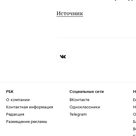
Источник
РБК
Социальные сети
Н
О компании
ВКонтакте
Е
Контактная информация
Одноклассники
Н
Редакция
Telegram
О
Размещение рекламы
Б
В
К