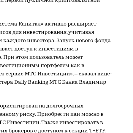
ции первой публичной криптовалютной
Система Капитал» активно расширяет
сов для инвестирования, учитывая
 каждого инвестора. Запуск нового фонда
ывает доступ к инвестициям в
. При этом пользователь может
нвестиционным портфелем как в
ез сервис МТС Инвестиции», – сказал вице-
стера Daily Banking МТС Банка Владимир
 ориентирован на долгосрочных
енному риску. Приобрести паи можно в
С Инвестиции. Также инвестировать в
х брокеров с доступом к секции T+ETF.