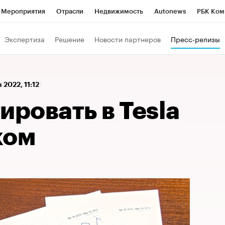
Мероприятия
Отрасли
Недвижимость
Autonews
РБК Ком
 РБК
РБК Образование
РБК Курсы
РБК Life
Тренды
Виз
Экспертиза
Решение
Новости партнеров
Пресс-релизы
ь
Крипто
РБК Бизнес-среда
Дискуссионный клуб
Исследо
зета
Спецпроекты СПб
Конференции СПб
Спецпроекты
 2022, 11:12
кономика
Бизнес
Технологии и медиа
Финансы
Рынок на
ировать в Tesla
ком