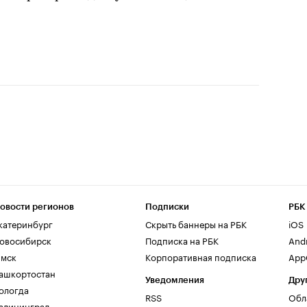
овости регионов
Подписки
РБК
катеринбург
Скрыть баннеры на РБК
iOS
овосибирск
Подписка на РБК
And
мск
Корпоративная подписка
AppG
ашкортостан
Уведомления
Дру
ологда
RSS
Обл
алининград