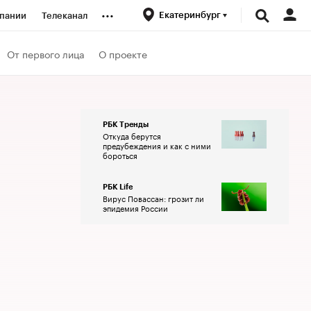
...
Екатеринбург
пании
Телеканал
ионеры
От первого лица
О проекте
вания
РБК Тренды
Откуда берутся
личной валюты
предубеждения и как с ними
бороться
РБК Life
Вирус Повассан: грозит ли
эпидемия России