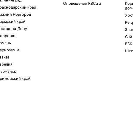
Оповещения RBC.ru
Кор
раснодарский край
дом
ижний Новгород
Хос
ермский край
Рег
остов-на-Дону
Зна
атарстан
Сайт
юмень
РБК
ерноземье
Шко
авказ
арелия
урманск
риморский край