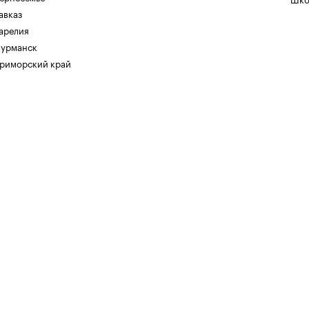
авказ
арелия
урманск
риморский край