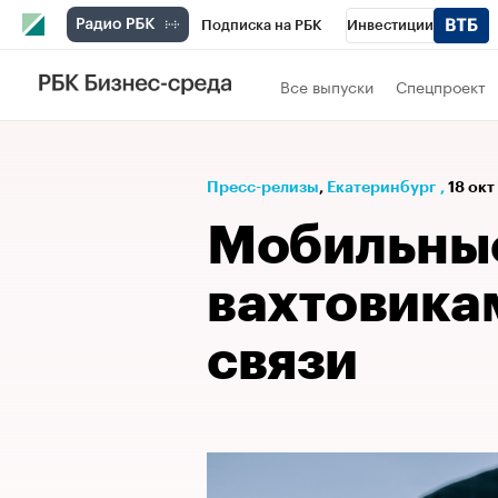
Подписка на РБК
Инвестиции
РБК Вино
Спорт
Школа управления
Все выпуски
Спецпроект
Национальные проекты
Город
Стил
Кредитные рейтинги
Франшизы
Га
Пресс-релизы
⁠,
Екатеринбург
,
18 окт
Проверка контрагентов
Политика
Э
Мобильные
вахтовика
связи