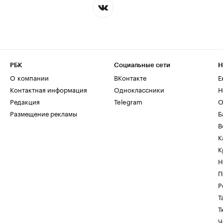
РБК
Социальные сети
Н
О компании
ВКонтакте
Е
Контактная информация
Одноклассники
Н
Редакция
Telegram
О
Размещение рекламы
Б
В
К
К
Н
П
Р
Т
Т
Ч