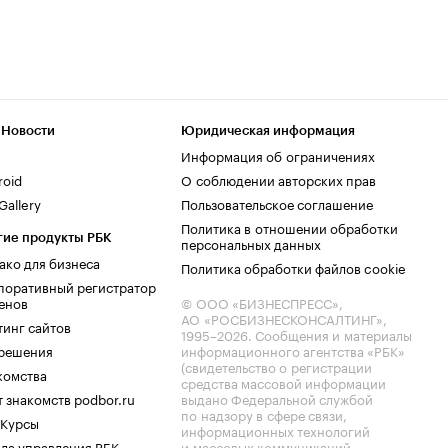
 Новости
Юридическая информация
Информация об ограничениях
roid
О соблюдении авторских прав
allery
Пользовательское соглашение
Политика в отношении обработки
гие продукты РБК
персональных данных
ако для бизнеса
Политика обработки файлов cookie
поративный регистратор
енов
© ООО «БИЗНЕСПРЕСС»,
АО «РОСБИЗНЕСКОНСАЛТИНГ»,
тинг сайтов
1995–2026
. Сообщения и материалы
.решения
информационного агентства «РБК»
(свидетельство о регистрации
комства
средства массовой информации
 знакомств podbor.ru
выдано Федеральной службой
по надзору в сфере связи,
 Курсы
информационных технологий
ла управления РБК
и массовых коммуникаций