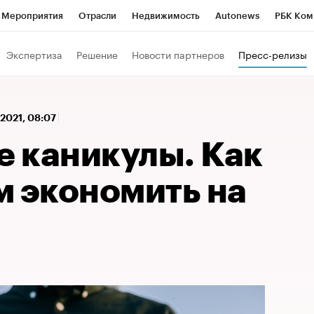
Мероприятия
Отрасли
Недвижимость
Autonews
РБК Ком
 РБК
РБК Образование
РБК Курсы
РБК Life
Тренды
Виз
Экспертиза
Решение
Новости партнеров
Пресс-релизы
ь
Крипто
РБК Бизнес-среда
Дискуссионный клуб
Исследо
зета
Спецпроекты СПб
Конференции СПб
Спецпроекты
 2021, 08:07
кономика
Бизнес
Технологии и медиа
Финансы
Рынок на
 каникулы. Как
м экономить на