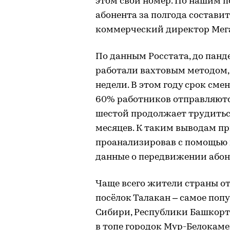
этом свой номер. По нашим п
абонента за полгода составит
коммерческий директор Мега
По данным Росстата, до панд
работали вахтовым методом, 
недели. В этом году срок сме
60% работников отправляются
шестой продолжает трудитьс
месяцев. К таким выводам п
проанализировав с помощью 
данные о передвижении абон
Чаще всего жители страны от
посёлок Талакан – самое попу
Сибири, Республики Башкорт
в топе городок Мур-Белокам