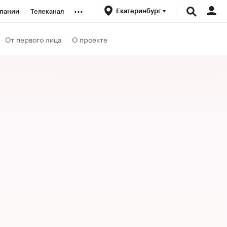
...
Екатеринбург
пании
Телеканал
ионеры
От первого лица
О проекте
вания
личной валюты