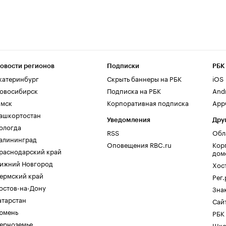
овости регионов
Подписки
РБК
катеринбург
Скрыть баннеры на РБК
iOS
овосибирск
Подписка на РБК
And
мск
Корпоративная подписка
AppG
ашкортостан
Уведомления
Дру
ологда
RSS
Обл
алининград
Оповещения RBC.ru
Кор
раснодарский край
дом
ижний Новгород
Хос
ермский край
Рег
остов-на-Дону
Зна
атарстан
Сайт
юмень
РБК
ерноземье
Шко