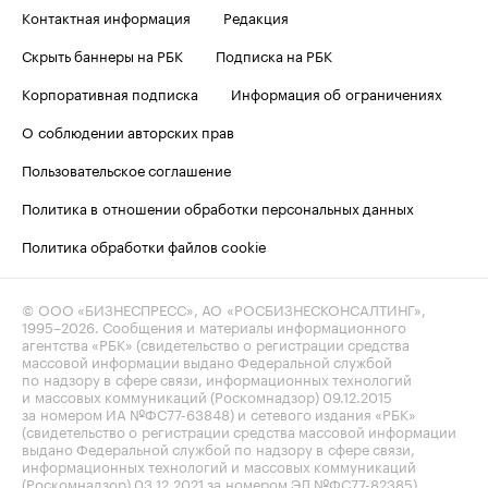
Контактная информация
Редакция
Скрыть баннеры на РБК
Подписка на РБК
Корпоративная подписка
Информация об ограничениях
О соблюдении авторских прав
Пользовательское соглашение
Политика в отношении обработки персональных данных
Политика обработки файлов cookie
© ООО «БИЗНЕСПРЕСС», АО «РОСБИЗНЕСКОНСАЛТИНГ»,
1995–2026
. Сообщения и материалы информационного
агентства «РБК» (свидетельство о регистрации средства
массовой информации выдано Федеральной службой
по надзору в сфере связи, информационных технологий
и массовых коммуникаций (Роскомнадзор) 09.12.2015
за номером ИА №ФС77-63848) и сетевого издания «РБК»
(свидетельство о регистрации средства массовой информации
выдано Федеральной службой по надзору в сфере связи,
информационных технологий и массовых коммуникаций
(Роскомнадзор) 03.12.2021 за номером ЭЛ №ФС77-82385)