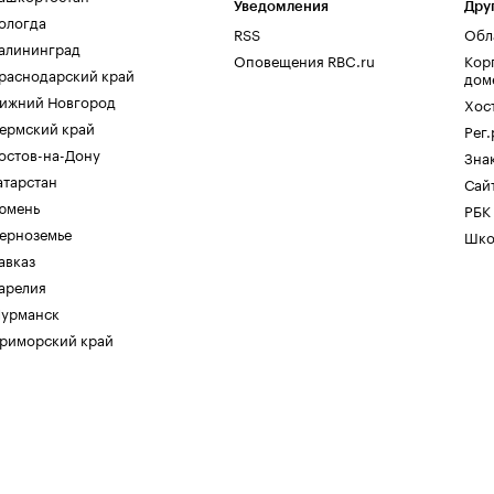
Уведомления
Дру
ологда
RSS
Обл
алининград
Оповещения RBC.ru
Кор
раснодарский край
дом
ижний Новгород
Хос
ермский край
Рег
остов-на-Дону
Зна
атарстан
Сайт
юмень
РБК
ерноземье
Шко
авказ
арелия
урманск
риморский край