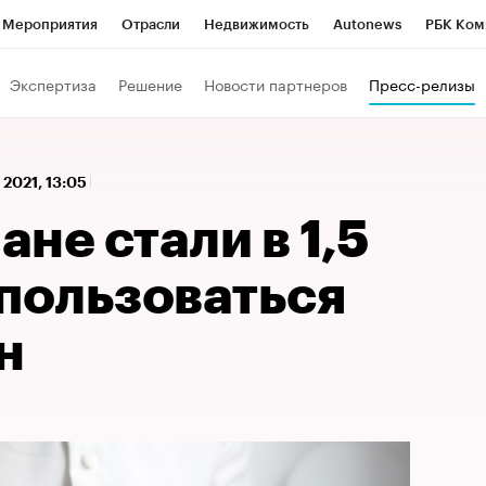
Мероприятия
Отрасли
Недвижимость
Autonews
РБК Ком
 РБК
РБК Образование
РБК Курсы
РБК Life
Тренды
Виз
Экспертиза
Решение
Новости партнеров
Пресс-релизы
ь
Крипто
РБК Бизнес-среда
Дискуссионный клуб
Исследо
зета
Спецпроекты СПб
Конференции СПб
Спецпроекты
 2021, 13:05
кономика
Бизнес
Технологии и медиа
Финансы
Рынок на
не стали в 1,5
 пользоваться
н