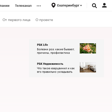
...
Екатеринбург
пании
Телеканал
ионеры
От первого лица
О проекте
вания
РБК Life
Болезни роз: какие бывают,
личной валюты
причины, профилактика
РБК Недвижимость
Что такое кварцвинил и как
его правильно укладывать