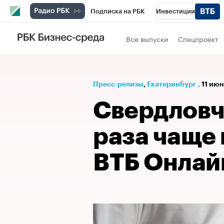
Подписка на РБК
Инвестиции
РБК Вино
Спорт
Школа управления
Все выпуски
Спецпроект
Национальные проекты
Город
Стил
Кредитные рейтинги
Франшизы
Га
Пресс-релизы
⁠,
Екатеринбург
,
11 июн
Проверка контрагентов
Политика
Э
Свердловча
раза чаще
ВТБ Онлай