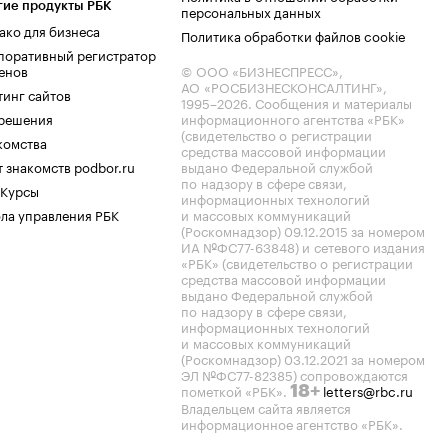
гие продукты РБК
персональных данных
ако для бизнеса
Политика обработки файлов cookie
поративный регистратор
енов
© ООО «БИЗНЕСПРЕСС»,
АО «РОСБИЗНЕСКОНСАЛТИНГ»,
тинг сайтов
1995–2026
. Сообщения и материалы
.решения
информационного агентства «РБК»
(свидетельство о регистрации
комства
средства массовой информации
 знакомств podbor.ru
выдано Федеральной службой
по надзору в сфере связи,
 Курсы
информационных технологий
ла управления РБК
и массовых коммуникаций
(Роскомнадзор) 09.12.2015 за номером
ИА №ФС77-63848) и сетевого издания
«РБК» (свидетельство о регистрации
средства массовой информации
выдано Федеральной службой
по надзору в сфере связи,
информационных технологий
и массовых коммуникаций
(Роскомнадзор) 03.12.2021 за номером
ЭЛ №ФС77-82385) сопровождаются
пометкой «РБК».
letters@rbc.ru
18+
Владельцем сайта является
информационное агентство «РБК».