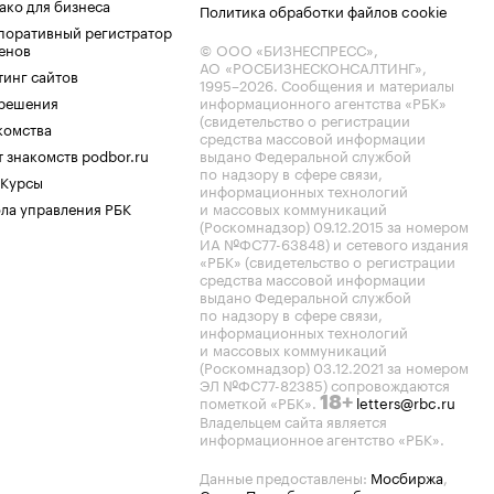
ако для бизнеса
Политика обработки файлов cookie
поративный регистратор
енов
© ООО «БИЗНЕСПРЕСС»,
АО «РОСБИЗНЕСКОНСАЛТИНГ»,
тинг сайтов
1995–2026
. Сообщения и материалы
.решения
информационного агентства «РБК»
(свидетельство о регистрации
комства
средства массовой информации
 знакомств podbor.ru
выдано Федеральной службой
по надзору в сфере связи,
 Курсы
информационных технологий
ла управления РБК
и массовых коммуникаций
(Роскомнадзор) 09.12.2015 за номером
ИА №ФС77-63848) и сетевого издания
«РБК» (свидетельство о регистрации
средства массовой информации
выдано Федеральной службой
по надзору в сфере связи,
информационных технологий
и массовых коммуникаций
(Роскомнадзор) 03.12.2021 за номером
ЭЛ №ФС77-82385) сопровождаются
пометкой «РБК».
letters@rbc.ru
18+
Владельцем сайта является
информационное агентство «РБК».
Данные предоставлены:
Мосбиржа
,