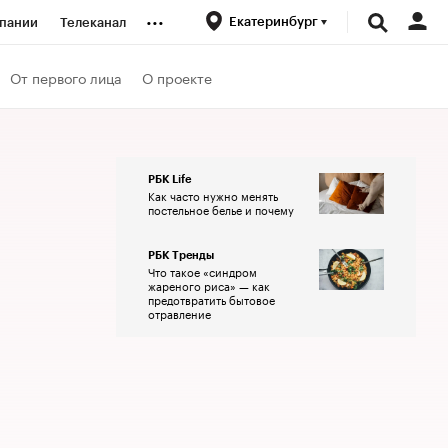
...
Екатеринбург
пании
Телеканал
ионеры
От первого лица
О проекте
вания
РБК Life
Как часто нужно менять
личной валюты
постельное белье и почему
РБК Тренды
Что такое «синдром
жареного риса» — как
предотвратить бытовое
отравление