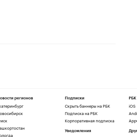
овости регионов
Подписки
РБК
катеринбург
Скрыть баннеры на РБК
iOS
овосибирск
Подписка на РБК
And
мск
Корпоративная подписка
AppG
ашкортостан
Уведомления
Дру
ологда