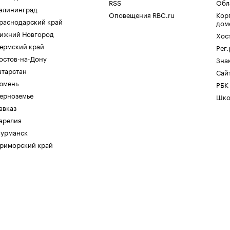
RSS
Обл
алининград
Оповещения RBC.ru
Кор
раснодарский край
дом
ижний Новгород
Хос
ермский край
Рег
остов-на-Дону
Зна
атарстан
Сайт
юмень
РБК
ерноземье
Шко
авказ
арелия
урманск
риморский край