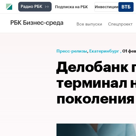
Подписка на РБК
Инвестиции
РБК Вино
Спорт
Школа управления
Все выпуски
Спецпроект
Национальные проекты
Город
Стил
Кредитные рейтинги
Франшизы
Га
Пресс-релизы
⁠,
Екатеринбург
,
01 фев
Проверка контрагентов
Политика
Э
Делобанк 
терминал 
поколения