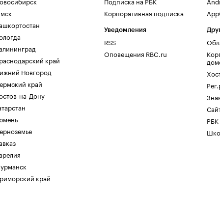
овосибирск
Подписка на РБК
And
мск
Корпоративная подписка
AppG
ашкортостан
Уведомления
Дру
ологда
RSS
Обл
алининград
Оповещения RBC.ru
Кор
раснодарский край
дом
ижний Новгород
Хос
ермский край
Рег
остов-на-Дону
Зна
атарстан
Сайт
юмень
РБК
ерноземье
Шко
авказ
арелия
урманск
риморский край