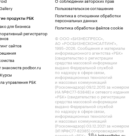
roid
О соблюдении авторских прав
allery
Пользовательское соглашение
Политика в отношении обработки
гие продукты РБК
персональных данных
ако для бизнеса
Политика обработки файлов cookie
поративный регистратор
енов
© ООО «БИЗНЕСПРЕСС»,
АО «РОСБИЗНЕСКОНСАЛТИНГ»,
тинг сайтов
1995–2026
. Сообщения и материалы
.решения
информационного агентства «РБК»
(свидетельство о регистрации
комства
средства массовой информации
 знакомств podbor.ru
выдано Федеральной службой
по надзору в сфере связи,
 Курсы
информационных технологий
ла управления РБК
и массовых коммуникаций
(Роскомнадзор) 09.12.2015 за номером
ИА №ФС77-63848) и сетевого издания
«РБК» (свидетельство о регистрации
средства массовой информации
выдано Федеральной службой
по надзору в сфере связи,
информационных технологий
и массовых коммуникаций
(Роскомнадзор) 03.12.2021 за номером
ЭЛ №ФС77-82385) сопровождаются
пометкой «РБК».
letters@rbc.ru
18+