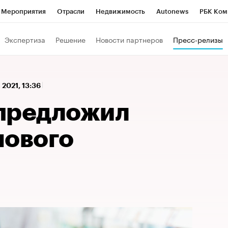
Мероприятия
Отрасли
Недвижимость
Autonews
РБК Ком
 РБК
РБК Образование
РБК Курсы
РБК Life
Тренды
Виз
Экспертиза
Решение
Новости партнеров
Пресс-релизы
ь
Крипто
РБК Бизнес-среда
Дискуссионный клуб
Исследо
зета
Спецпроекты СПб
Конференции СПб
Спецпроекты
 2021, 13:36
кономика
Бизнес
Технологии и медиа
Финансы
Рынок на
предложил
нового