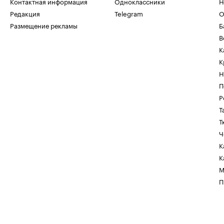
Контактная информация
Одноклассники
Н
Редакция
Telegram
О
Размещение рекламы
Б
В
К
К
Н
П
Р
Т
Т
Ч
К
К
М
П