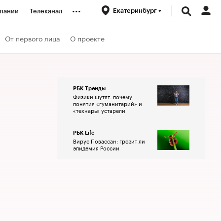
...
Екатеринбург
пании
Телеканал
ионеры
От первого лица
О проекте
вания
РБК Тренды
Физики шутят: почему
личной валюты
понятия «гуманитарий» и
«технарь» устарели
РБК Life
Вирус Повассан: грозит ли
эпидемия России