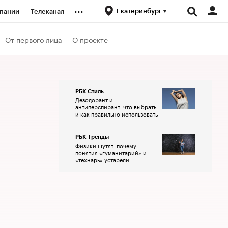
...
Екатеринбург
пании
Телеканал
ионеры
От первого лица
О проекте
вания
РБК Стиль
Дезодорант и
личной валюты
антиперспирант: что выбрать
и как правильно использовать
РБК Тренды
Физики шутят: почему
понятия «гуманитарий» и
«технарь» устарели