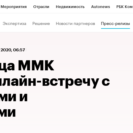
Мероприятия
Отрасли
Недвижимость
Autonews
РБК Ком
 РБК
РБК Образование
РБК Курсы
РБК Life
Тренды
Виз
Экспертиза
Решение
Новости партнеров
Пресс-релизы
ь
Крипто
РБК Бизнес-среда
Дискуссионный клуб
Исследо
зета
Спецпроекты СПб
Конференции СПб
Спецпроекты
 2020, 06:57
кономика
Бизнес
Технологии и медиа
Финансы
Рынок на
ица ММК
нлайн-встречу с
ми и
ми