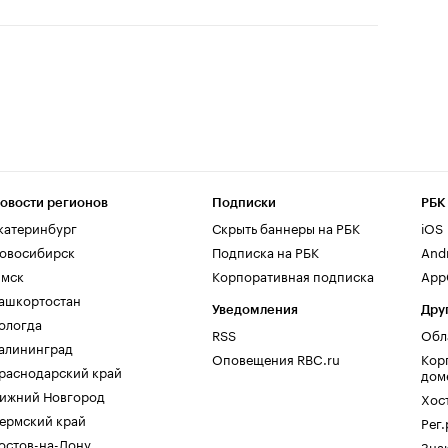
овости регионов
Подписки
РБК
катеринбург
Скрыть баннеры на РБК
iOS
овосибирск
Подписка на РБК
And
мск
Корпоративная подписка
AppG
ашкортостан
Уведомления
Дру
ологда
RSS
Обл
алининград
Оповещения RBC.ru
Кор
раснодарский край
дом
ижний Новгород
Хос
ермский край
Рег
остов-на-Дону
Зна