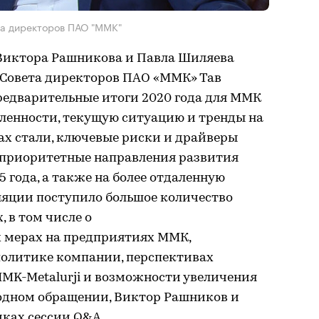
та директоров ПАО "ММК"
Виктора Рашникова и Павла Шиляева
Совета директоров ПАО «ММК» Тав
редварительные итоги 2020 года для ММК
енности, текущую ситуацию и тренды на
х стали, ключевые риски и драйверы
 приоритетные направления развития
 года, а также на более отдаленную
ляции поступило большое количество
, в том числе о
 мерах на предприятиях ММК,
олитике компании, перспективах
MMK-Metalurji и возможности увеличения
одном обращении, Виктор Рашников и
мках сессии Q&A.