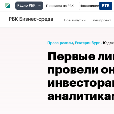
Подписка на РБК
Инвестиции
РБК Вино
Спорт
Школа управления
Все выпуски
Спецпроект
Национальные проекты
Город
Стил
Кредитные рейтинги
Франшизы
Га
Пресс-релизы
⁠,
Екатеринбург
,
10 дек
Проверка контрагентов
Политика
Э
Первые л
провели о
инвестора
аналитика