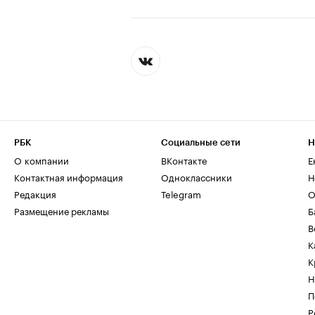
РБК
Социальные сети
Н
О компании
ВКонтакте
Е
Контактная информация
Одноклассники
Н
Редакция
Telegram
О
Размещение рекламы
Б
В
К
К
Н
П
Р