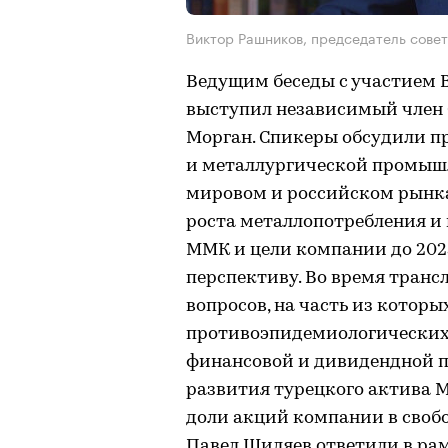
Виктор Рашников, председатель сове
Ведущим беседы с участием 
выступил независимый член 
Морган. Спикеры обсудили п
и металлургической промышл
мировом и российском рынка
роста металлопотребления и
ММК и цели компании до 2025
перспективу. Во время транс
вопросов, на часть из которых
противоэпидемиологических
финансовой и дивидендной п
развития турецкого актива 
доли акций компании в своб
Павел Шиляев ответили в ра