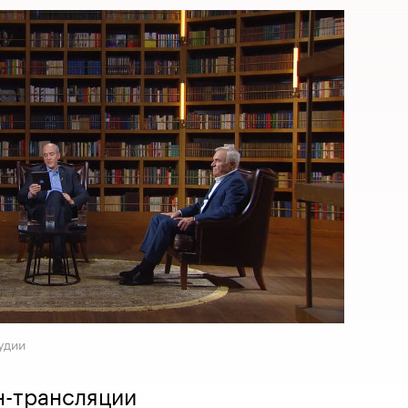
удии
н-трансляции