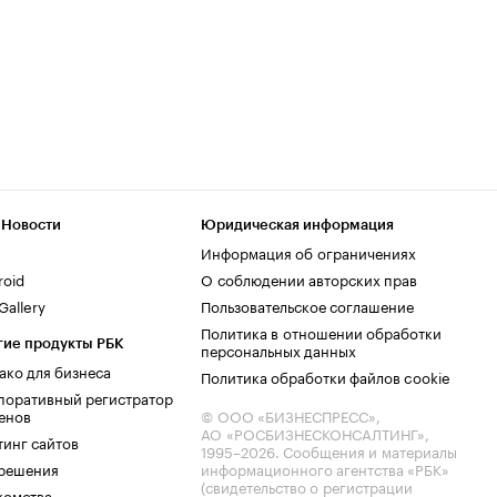
 Новости
Юридическая информация
Информация об ограничениях
roid
О соблюдении авторских прав
allery
Пользовательское соглашение
Политика в отношении обработки
гие продукты РБК
персональных данных
ако для бизнеса
Политика обработки файлов cookie
поративный регистратор
енов
© ООО «БИЗНЕСПРЕСС»,
АО «РОСБИЗНЕСКОНСАЛТИНГ»,
тинг сайтов
1995–2026
. Сообщения и материалы
.решения
информационного агентства «РБК»
(свидетельство о регистрации
комства