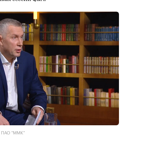
р ПАО "ММК"